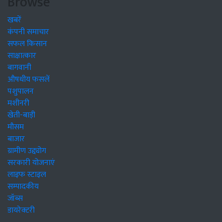
Browse
खबरें
कंपनी समाचार
सफल किसान
साक्षात्कार
बागवानी
औषधीय फसलें
पशुपालन
मशीनरी
खेती-बाड़ी
मौसम
बाजार
ग्रामीण उद्द्योग
सरकारी योजनाएं
लाइफ स्टाइल
सम्पादकीय
जॉब्स
डायरेक्टरी