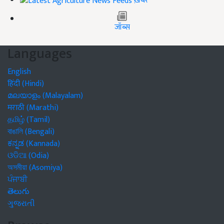
ख़बरें
जॉब्स
Languages
English
हिंदी (Hindi)
മലയാളം (Malayalam)
मराठी (Marathi)
தமிழ் (Tamil)
বাঙালি (Bengali)
ಕನ್ನಡ (Kannada)
ଓଡିଆ (Odia)
অসমীয়া (Asomiya)
ਪੰਜਾਬੀ
తెలుగు
ગુજરાતી