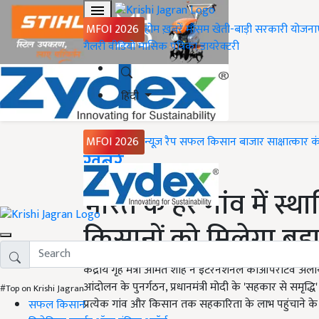
MFOI 2026
होम
ख़बरें
मौसम
खेती-बाड़ी
सरकारी योजना
गैलरी
वीडियो
मासिक पत्रिका
डायरेक्टरी
हिंदी
MFOI 2026
न्यूज़ रैप
सफल किसान
बाजार
साक्षात्कार
क
Home
ख़बरें
भारत के हर गांव में स्थ
किसानों को मिलेगा बड
केंद्रीय गृह मंत्री अमित शाह ने इंटरनेशनल कोऑपरेटिव अला
आंदोलन के पुनर्गठन, प्रधानमंत्री मोदी के 'सहकार से समृद्धि
#Top on Krishi Jagran
प्रत्येक गांव और किसान तक सहकारिता के लाभ पहुंचाने के
सफल किसान