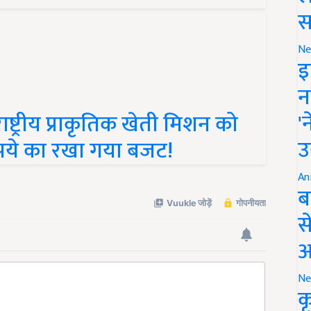
स
Ne
इ
न
'
ाष्ट्रीय प्राकृतिक खेती मिशन को
उ
ुपये का रखा गया बजट!
An
ब
स
आ
Ne
क