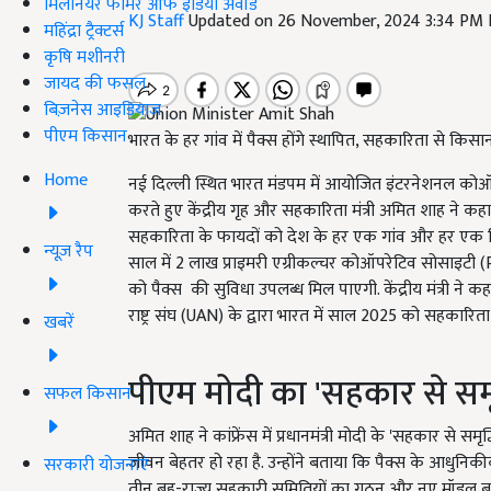
मिलेनियर फार्मर ऑफ इंडिया अवॉर्ड
KJ Staff
Updated on 26 November, 2024 3:34 PM
महिंद्रा ट्रैक्टर्स
कृषि मशीनरी
जायद की फसल
बिज़नेस आइडियाज
पीएम किसान
भारत के हर गांव में पैक्स होंगे स्थापित, सहकारिता से किसा
Home
नई दिल्ली स्थ‍ित भारत मंडपम में आयोज‍ित इंटरनेशनल को
करते हुए केंद्रीय गृह और सहकारिता मंत्री अमित शाह ने क
सहकारिता के फायदों को देश के हर एक गांव और हर एक 
न्यूज़ रैप
साल में 2 लाख प्राइमरी एग्रीकल्चर कोऑपरेटिव सोसाइटी (
को पैक्स की सुविधा उपलब्ध मिल पाएगी. केंद्रीय मंत्री ने क
राष्ट्र संघ (UAN) के द्वारा भारत में साल 2025 को सहकारिता 
खबरें
पीएम मोदी का 'सहकार से समृद्ध
सफल किसान
अमित शाह ने कांफ्रेंस में प्रधानमंत्री मोदी के 'सहकार से स
जीवन बेहतर हो रहा है. उन्होंने बताया कि पैक्स के आधुनिकी
सरकारी योजनाएं
तीन बहु-राज्य सहकारी समितियों का गठन और नए मॉडल बाय