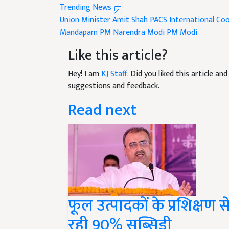
Trending News
Union Minister Amit Shah
PACS
International Coo
Mandapam
PM Narendra Modi
PM Modi
Like this article?
Hey! I am
KJ Staff
. Did you liked this article a
suggestions and feedback.
Read next
फूल उत्पादकों के प्रशिक्षण
रही 90% सब्सिडी