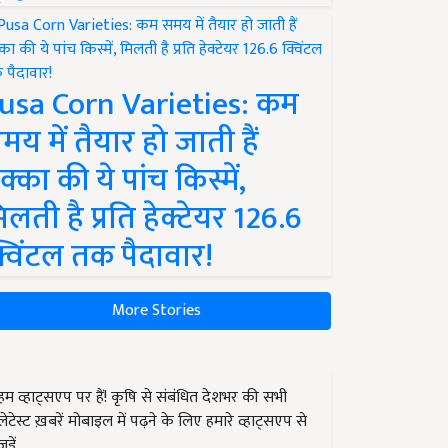
usa Corn Varieties: कम
मय में तैयार हो जाती हैं
क्का की ये पांच किस्में,
िलती है प्रति हेक्टेयर 126.6
्विंटल तक पैदावार!
More Stories
हम व्हाट्सएप पर हैं! कृषि से संबंधित देशभर की सभी
लेटेस्ट ख़बरें मोबाइल में पढ़ने के लिए हमारे व्हाट्सएप से
जुड़ें.