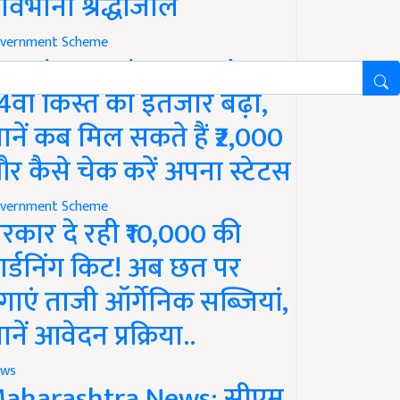
ावभीनी श्रद्धांजलि
vernment Scheme
M Kisan Yojana Update:
4वीं किस्त का इंतजार बढ़ा,
ानें कब मिल सकते हैं ₹2,000
र कैसे चेक करें अपना स्टेटस
vernment Scheme
रकार दे रही ₹10,000 की
ार्डनिंग किट! अब छत पर
गाएं ताजी ऑर्गेनिक सब्जियां,
ानें आवेदन प्रक्रिया..
ws
aharashtra News: सीएम