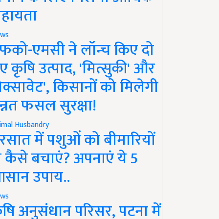
हायता
ws
फको-एमसी ने लॉन्च किए दो
ए कृषि उत्पाद, 'मित्सुकी' और
नेक्सावेट', किसानों को मिलेगी
न्नत फसल सुरक्षा!
imal Husbandry
रसात में पशुओं को बीमारियों
े कैसे बचाएं? अपनाएं ये 5
सान उपाय..
ws
ृषि अनुसंधान परिसर, पटना में