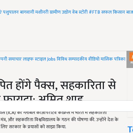
एं
पशुपालन
बागवानी
मशीनरी
ग्रामीण उद्योग
वेब स्टोरी
#FTB
सफल किसान
बाज
ंपनी समाचार
लाइफ स्टाइल
Jobs
विविध
सम्पादकीय
वीडियो
मासिक पत्रिका
#T
ापित होंगे पैक्स, सहकारिता से
़ा फायदा: अमित शाह
यंस (ICA) की ग्लोबल कोऑपरेटिव कांफ्रेंस में भारत में सहकारिता
' मंत्र, और सहकारिता विश्वविद्यालय के गठन की घोषणा की. उन्होंने देश के
T
 लिए सरकार के प्रयासों को साझा किया.