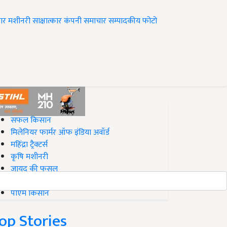
ार
मशीनरी
साक्षात्कार
कंपनी समाचार
सम्पादकीय
फोटो
op on Krishi Jagran
सफल किसान
मिलेनियर फार्मर ऑफ इंडिया अवॉर्ड
महिंद्रा ट्रैक्टर्स
कृषि मशीनरी
जायद की फसल
बिज़नेस आइडियाज
पीएम किसान
op Stories