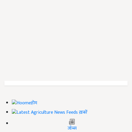
होम
ख़बरें
जॉब्स