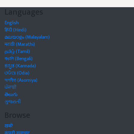
Languages
English
हिंदी (Hindi)
മലയാളം (Malayalam)
मराठी (Marathi)
தமிழ் (Tamil)
বাঙালি (Bengali)
ಕನ್ನಡ (Kannada)
ଓଡିଆ (Odia)
অসমীয়া (Asomiya)
ਪੰਜਾਬੀ
తెలుగు
ગુજરાતી
Browse
खबरें
कंपनी समाचार