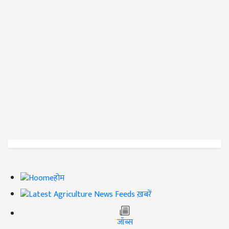
होम
ख़बरें
जॉब्स