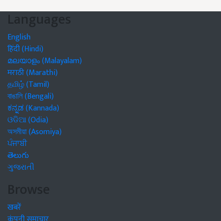
Languages
English
हिंदी (Hindi)
മലയാളം (Malayalam)
मराठी (Marathi)
தமிழ் (Tamil)
বাঙালি (Bengali)
ಕನ್ನಡ (Kannada)
ଓଡିଆ (Odia)
অসমীয়া (Asomiya)
ਪੰਜਾਬੀ
తెలుగు
ગુજરાતી
Browse
खबरें
कंपनी समाचार