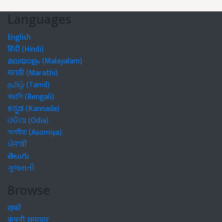
Languages
English
हिंदी (Hindi)
മലയാളം (Malayalam)
मराठी (Marathi)
தமிழ் (Tamil)
বাঙালি (Bengali)
ಕನ್ನಡ (Kannada)
ଓଡିଆ (Odia)
অসমীয়া (Asomiya)
ਪੰਜਾਬੀ
తెలుగు
ગુજરાતી
Browse
खबरें
कंपनी समाचार