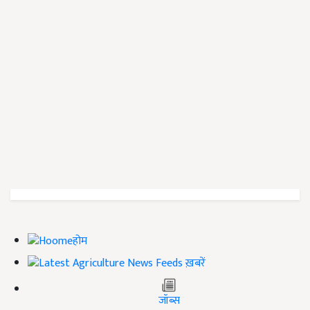
होम
ख़बरें
जॉब्स