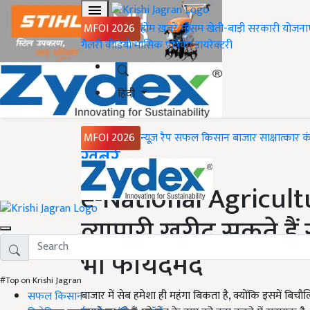
MFOI 2026
होम
ख़बरें
मौसम
खेती-बाड़ी
सरकारी योजना
गैलरी
वीडियो
मासिक पत्रिका
डायरेक्टरी
हिंदी
MFOI 2026
न्यूज़ रैप
सफल किसान
बाजार
साक्षात्कार
क
Home
ख़बरें
e-National Agricult
व्यापारी खरीद सकते हैं
भी फायदेमंद
#Top on Krishi Jagran
बाजार में सेब हमेशा ही महंगा बिकता है, क्योंकि इसमें बिचौ
सफल किसान