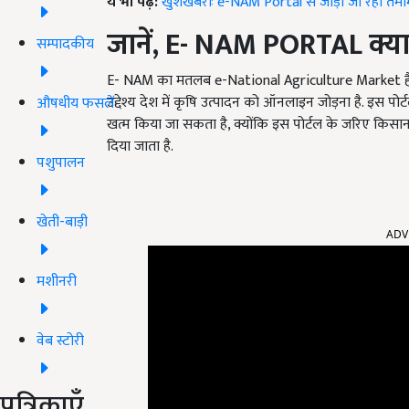
ये भी पढ़ें:
खुशखबरीः e-NAM Portal से जोड़ी जा रही तमा
जानें,
E- NAM PORTAL
क्या
सम्पादकीय
E- NAM का मतलब e-National Agriculture Market है. इस
उद्देश्य देश में कृषि उत्पादन को ऑनलाइन जोड़ना है. इस प
औषधीय फसलें
खत्म किया जा सकता है, क्योंकि इस पोर्टल के जरिए किस
दिया जाता है.
पशुपालन
ADV
खेती-बाड़ी
मशीनरी
वेब स्टोरी
पत्रिकाएँ