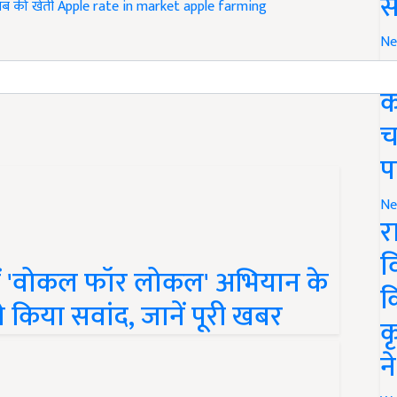
स
Ne
ticle and have suggestions to improve this article?
Mail
me
ग
क
च
प
Ne
र
में 'वोकल फॉर लोकल' अभियान के
व
 किया सवांद, जानें पूरी खबर
क
क
न