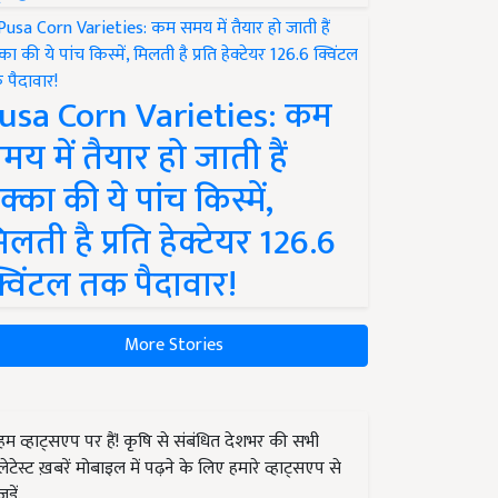
usa Corn Varieties: कम
मय में तैयार हो जाती हैं
क्का की ये पांच किस्में,
िलती है प्रति हेक्टेयर 126.6
्विंटल तक पैदावार!
More Stories
हम व्हाट्सएप पर हैं! कृषि से संबंधित देशभर की सभी
लेटेस्ट ख़बरें मोबाइल में पढ़ने के लिए हमारे व्हाट्सएप से
जुड़ें.