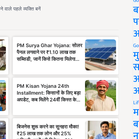
Go
ब
प
अ
Go
म
स
अ
आ
Li
म
ब
न