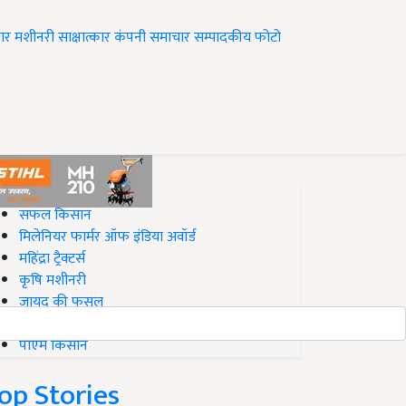
ार
मशीनरी
साक्षात्कार
कंपनी समाचार
सम्पादकीय
फोटो
op on Krishi Jagran
सफल किसान
मिलेनियर फार्मर ऑफ इंडिया अवॉर्ड
महिंद्रा ट्रैक्टर्स
कृषि मशीनरी
जायद की फसल
बिज़नेस आइडियाज
पीएम किसान
op Stories