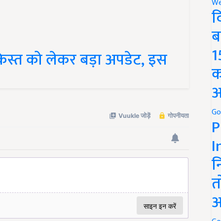
We
द
ब
िस्त को लेकर बड़ा अपडेट, इस
1
क
अ
Go
P
I
न
त
अ