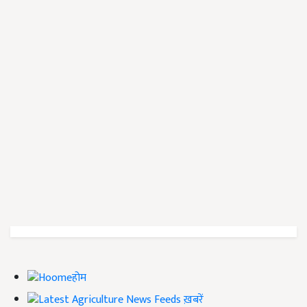
होम
ख़बरें