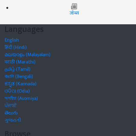
जॉब्स
Languages
English
हिंदी (Hindi)
മലയാളം (Malayalam)
मराठी (Marathi)
தமிழ் (Tamil)
বাঙালি (Bengali)
ಕನ್ನಡ (Kannada)
ଓଡିଆ (Odia)
অসমীয়া (Asomiya)
ਪੰਜਾਬੀ
తెలుగు
ગુજરાતી
Browse