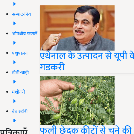
सम्पादकीय
औषधीय फसलें
एथेनाल के उत्पादन से यूपी
पशुपालन
गडकरी
खेती-बाड़ी
मशीनरी
वेब स्टोरी
फली छेदक कीटों से चने क
पत्रिकाएँ