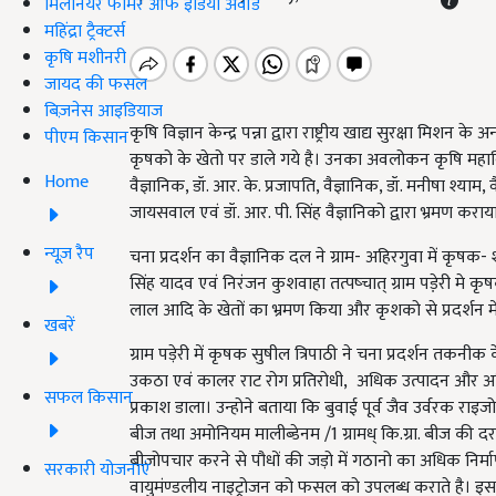
मिलेनियर फार्मर ऑफ इंडिया अवॉर्ड
महिंद्रा ट्रैक्टर्स
कृषि मशीनरी
जायद की फसल
बिज़नेस आइडियाज
कृषि विज्ञान केन्द्र पन्ना द्वारा राष्ट्रीय खाद्य सुरक्षा मिशन क
पीएम किसान
कृषको के खेतो पर डाले गये है। उनका अवलोकन कृषि महाविद्
Home
वैज्ञानिक, डॉ. आर. के. प्रजापति, वैज्ञानिक, डॉ. मनीषा श्याम, 
जायसवाल एवं डॉ. आर. पी. सिंह वैज्ञानिको द्वारा भ्रमण कराय
न्यूज़ रैप
चना प्रदर्शन का वैज्ञानिक दल ने ग्राम- अहिरगुवा में कृषक- श्
सिंह यादव एवं निरंजन कुशवाहा तत्पष्चात् ग्राम पडे़री मे क
लाल आदि के खेतों का भ्रमण किया और कृशको से प्रदर्शन म
खबरें
ग्राम पड़ेरी में कृषक सुषील त्रिपाठी ने चना प्रदर्शन तकनीक
उकठा एवं कालर राट रोग प्रतिरोधी, अधिक उत्पादन और अधि
सफल किसान
प्रकाश डाला। उन्होने बताया कि बुवाई पूर्व जैव उर्वरक राइजोब
बीज तथा अमोनियम मालीब्डेनम /1 ग्रामध् कि.ग्रा. बीज की 
बीजोपचार करने से पौधों की जड़ो में गठानो का अधिक निर्म
सरकारी योजनाएं
वायुमंण्डलीय नाइट्रोजन को फसल को उपलब्ध कराते है। इसक