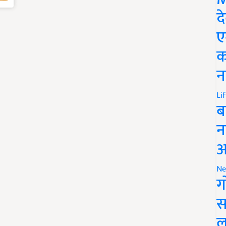
द
ए
क
न
Li
ब
न
आ
Ne
ग
स
ल