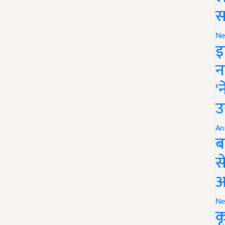
स
Ne
इ
न
'
उ
An
ब
स
आ
Ne
क