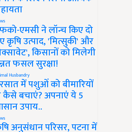
हायता
ws
फको-एमसी ने लॉन्च किए दो
ए कृषि उत्पाद, 'मित्सुकी' और
नेक्सावेट', किसानों को मिलेगी
न्नत फसल सुरक्षा!
imal Husbandry
रसात में पशुओं को बीमारियों
े कैसे बचाएं? अपनाएं ये 5
सान उपाय..
ws
ृषि अनुसंधान परिसर, पटना में