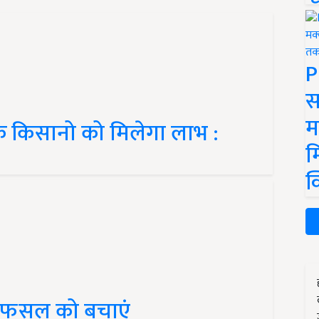
P
स
म
 के किसानो को मिलेगा लाभ :
म
क
ी फसल को बचाएं