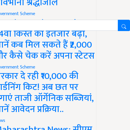
ावभीनी श्रद्धांजलि
vernment Scheme
M Kisan Yojana Update:
4वीं किस्त का इंतजार बढ़ा,
ानें कब मिल सकते हैं ₹2,000
र कैसे चेक करें अपना स्टेटस
vernment Scheme
रकार दे रही ₹10,000 की
ार्डनिंग किट! अब छत पर
गाएं ताजी ऑर्गेनिक सब्जियां,
ानें आवेदन प्रक्रिया..
ws
aharashtra News: सीएम