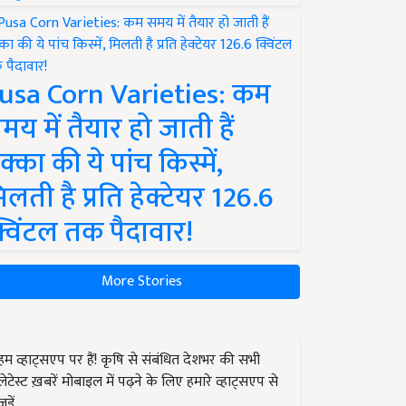
usa Corn Varieties: कम
मय में तैयार हो जाती हैं
क्का की ये पांच किस्में,
िलती है प्रति हेक्टेयर 126.6
्विंटल तक पैदावार!
More Stories
हम व्हाट्सएप पर हैं! कृषि से संबंधित देशभर की सभी
लेटेस्ट ख़बरें मोबाइल में पढ़ने के लिए हमारे व्हाट्सएप से
जुड़ें.