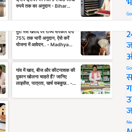
भ
Go
P
2
ज
औ
Go
स
ग
उ
ज
Ne
M