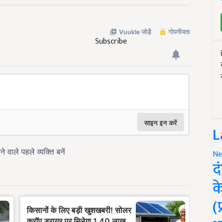
Subscribe
L
Ne
द
क
(