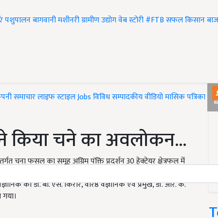
एं
पशुपालन
बागवानी
मशीनरी
ग्रामीण उद्योग
वेब स्टोरी
#FTB
सफल किसान
बाज
ंपनी समाचार
लाइफ स्टाइल
Jobs
विविध
सम्पादकीय
वीडियो
मासिक पत्रिका
#T
 ने किया चने का अवलोकन...
े अन्तर्गत चना फसल का समूह अग्रिम पंक्ति प्रदर्शन 30 हेक्टेयर क्षेत्रफल में
यालय, टीकमगढ़ के कृषि वैज्ञानिक दल डॉ. एस. पी. सिंह, वरिष्ठ
वैज्ञानिक को डॉ. बी. एस. किरार, वरिष्ठ वैज्ञानिक एवं प्रमुख, डॉ. आर. के.
ा गया।
T