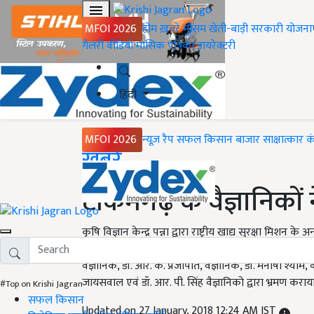
MFOI 2026
होम
ख़बरें
मौसम
खेती-बाड़ी
सरकारी योजना
गैलरी
वीडियो
मासिक पत्रिका
डायरेक्टरी
हिंदी
MFOI 2026
न्यूज़ रैप
सफल किसान
बाजार
साक्षात्कार
क
Home
ख़बरें
टीकमगढ़ के वैज्ञानिकों
कृषि विज्ञान केन्द्र पन्ना द्वारा राष्ट्रीय खाद्य सुरक्षा मिशन क
कृषको के खेतो पर डाले गये है। उनका अवलोकन कृषि महाविद्
वैज्ञानिक, डॉ. आर. के. प्रजापति, वैज्ञानिक, डॉ. मनीषा श्याम, 
जायसवाल एवं डॉ. आर. पी. सिंह वैज्ञानिको द्वारा भ्रमण कराय
#Top on Krishi Jagran
सफल किसान
Updated on 27 January, 2018 12:24 AM IST