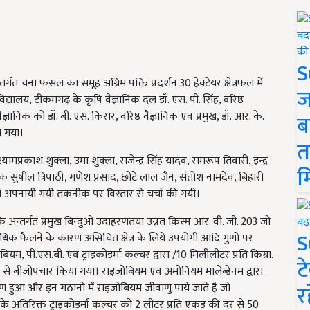
S
े अन्तर्गत चना फसल का समूह अग्रिम पंक्ति प्रदर्शन 30 हेक्टेयर क्षेत्रफल में
ज
यालय, टीकमगढ़ के कृषि वैज्ञानिक दल डॉ. एस. पी. सिंह, वरिष्ठ
वैज्ञानिक को डॉ. बी. एस. किरार, वरिष्ठ वैज्ञानिक एवं प्रमुख, डॉ. आर. के.
ब
ा गया।
त
यामप्रकाश शुक्ला, उमा शुक्ला, राजेन्द्र सिंह यादव, रामरूप तिवारी, इन्द्र
म
ृषक सुषील त्रिपाठी, गणेश प्रसाद, छोटे लाल जैन, संतोश नामदेव, बिहारी
ें अपनायी गयी तकनीक पर विस्तार से चर्चा की गयी।
 के अन्तर्गत प्रमुख बिन्दुओ उदाहरणतया उन्नत किस्म आर. वी. जी. 203 जो
S
क फैलने के कारण असिंचित क्षेत्र के लिये उपयोगी आदि गुणो पर
ियम, पी.एस.बी. एवं ट्राइकोडर्मा कल्चर द्वारा /10 मिलीलीटर प्रति किग्रा.
ट
दर से बीजोपचार किया गया। राइजोबियम एवं अमोनियम मालेब्डेनम द्वारा
र
ाण हुआ और इन गठानो में राइजोबियम जीवाणु पाये जाते है जो
े अतिरिक्त ट्राइकोडर्मा कल्चर को 2 लीटर प्रति एकड़ की दर से 50