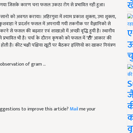
ख
मिलाया गया जिसके कारण चना फसल उकठा रोग से प्रभावित नही हुआ।
िसानो को अवगत कराया। अहिरगुवा में श्याम प्रकाश शुक्ला, उमा शुक्ला,
ंजन कुशवाहा ने प्रदर्शन फसल में अपनायी गयी तकनीक पर वैज्ञानिको से
ए
करने से फसल की बढ़वार एवं शाखाओ में अच्छी वृद्धि हुयी है। स्थानीय
े प्रभावित भी है। चर्चा के दौरान कृषको को फसल में
‘
टी‘
आकार की
ऊ
 होती है। कीट भक्षी पक्षिया खूटी पर बैठकर इल्लियो का खाकर नियंत्रण
च
observation of gram ...
S
ज
क
suggestions to improve this article?
Mail
me your
क
वृ