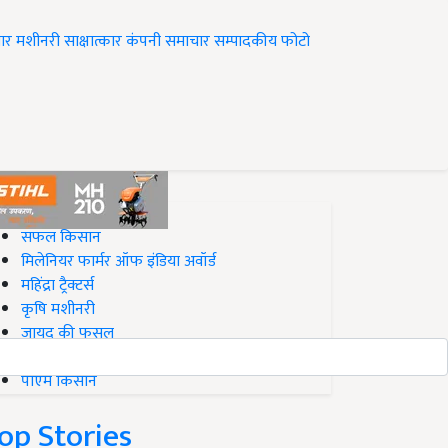
ार
मशीनरी
साक्षात्कार
कंपनी समाचार
सम्पादकीय
फोटो
op on Krishi Jagran
सफल किसान
मिलेनियर फार्मर ऑफ इंडिया अवॉर्ड
महिंद्रा ट्रैक्टर्स
कृषि मशीनरी
जायद की फसल
बिज़नेस आइडियाज
पीएम किसान
op Stories