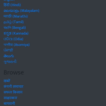
हिंदी (Hindi)
മലയാളം (Malayalam)
मराठी (Marathi)
தமிழ் (Tamil)
বাঙালি (Bengali)
ಕನ್ನಡ (Kannada)
ଓଡିଆ (Odia)
অসমীয়া (Asomiya)
ਪੰਜਾਬੀ
తెలుగు
ગુજરાતી
Browse
खबरें
कंपनी समाचार
सफल किसान
साक्षात्कार
बागवानी