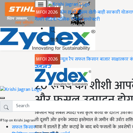
MFOI 2026
होम
ख़बरें
मौसम
खेती-बाड़ी
सरकारी योजना
गैलरी
वीडियो
मासिक पत्रिका
डायरेक्टरी
हिंदी
MFOI 2026
न्यूज़ रैप
सफल किसान
बाजार
साक्षात्कार
क
Home
ख़बरें
20 रूपये की शीशी आपक
और फसल उत्पादन होगा
किसान भाई सबसे ज्यादा पैसा कृषि कार्यों के दौरान उर्वरकों क
तो दूसरी ओर इनके ज्यादा इस्तेमाल से जमीन की उर्वरा शक
#Top on Krishi Jagran
मात्रा में डालतें हैं और कटाई के बाद बचे फसलों के अवशेषों 
सफल किसान