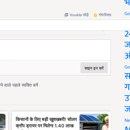
भ
Go
P
2
ज
औ
Go
स
ग
उ
ज
Ne
M