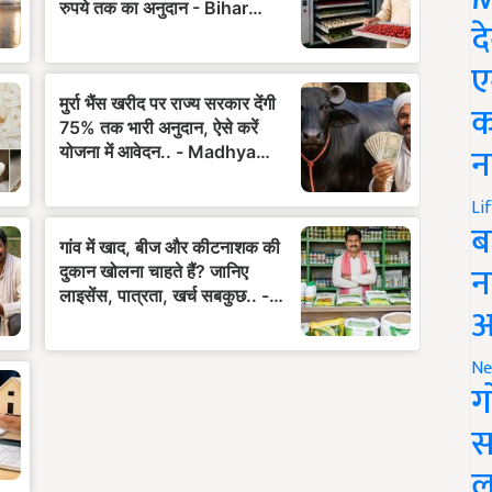
द
ए
क
न
Li
ब
न
आ
Ne
ग
स
ल