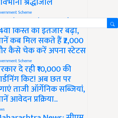
ावभीनी श्रद्धांजलि
vernment Scheme
M Kisan Yojana Update:
4वीं किस्त का इंतजार बढ़ा,
ानें कब मिल सकते हैं ₹2,000
र कैसे चेक करें अपना स्टेटस
vernment Scheme
रकार दे रही ₹10,000 की
ार्डनिंग किट! अब छत पर
गाएं ताजी ऑर्गेनिक सब्जियां,
ानें आवेदन प्रक्रिया..
ws
aharashtra News: सीएम