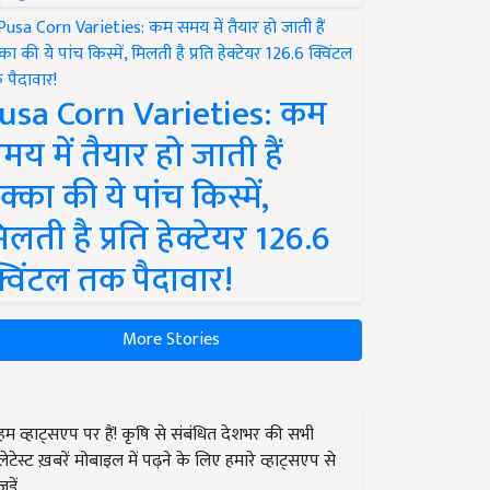
usa Corn Varieties: कम
मय में तैयार हो जाती हैं
क्का की ये पांच किस्में,
िलती है प्रति हेक्टेयर 126.6
्विंटल तक पैदावार!
More Stories
हम व्हाट्सएप पर हैं! कृषि से संबंधित देशभर की सभी
लेटेस्ट ख़बरें मोबाइल में पढ़ने के लिए हमारे व्हाट्सएप से
जुड़ें.