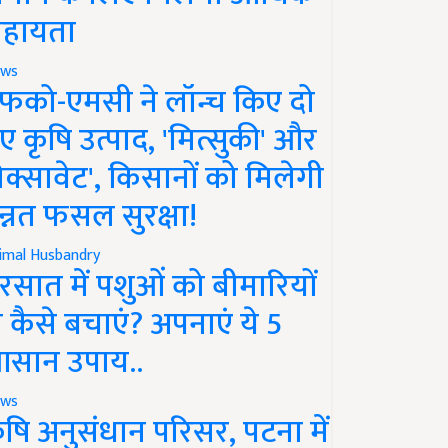
हायता
ws
फको-एमसी ने लॉन्च किए दो
ए कृषि उत्पाद, 'मित्सुकी' और
नेक्सावेट', किसानों को मिलेगी
न्नत फसल सुरक्षा!
imal Husbandry
रसात में पशुओं को बीमारियों
े कैसे बचाएं? अपनाएं ये 5
सान उपाय..
ws
ृषि अनुसंधान परिसर, पटना में