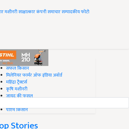
ार
मशीनरी
साक्षात्कार
कंपनी समाचार
सम्पादकीय
फोटो
op on Krishi Jagran
सफल किसान
मिलेनियर फार्मर ऑफ इंडिया अवॉर्ड
महिंद्रा ट्रैक्टर्स
कृषि मशीनरी
जायद की फसल
बिज़नेस आइडियाज
पीएम किसान
op Stories