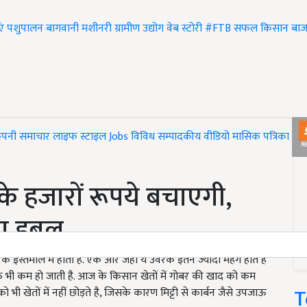
एं
पशुपालन
बागवानी
मशीनरी
ग्रामीण उद्योग
वेब स्टोरी
#FTB
सफल किसान
बाज
ंपनी समाचार
लाइफ स्टाइल
Jobs
विविध
सम्पादकीय
वीडियो
मासिक पत्रिका
#T
े हजारों रूपये बचाएगी,
 डबल...
े इस्तेमाल में होता है. एक ओर जहां ये उर्वरक इतने ज्यादा महंगे होते है
्ति भी कम हो जाती है. आज के किसान खेतों में गोबर की खाद को कम
T
को भी खेतों में नहीं छोड़ते है, जिसके कारण मिट्टी से कार्बन जैसे उपजाऊ