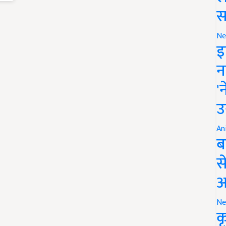
स
Ne
इ
न
'
उ
An
ब
स
आ
Ne
क