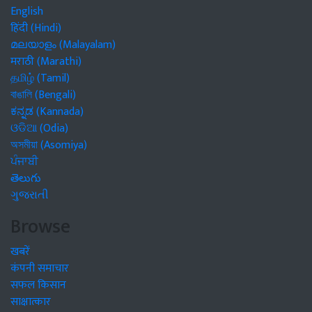
English
हिंदी (Hindi)
മലയാളം (Malayalam)
मराठी (Marathi)
தமிழ் (Tamil)
বাঙালি (Bengali)
ಕನ್ನಡ (Kannada)
ଓଡିଆ (Odia)
অসমীয়া (Asomiya)
ਪੰਜਾਬੀ
తెలుగు
ગુજરાતી
Browse
खबरें
कंपनी समाचार
सफल किसान
साक्षात्कार