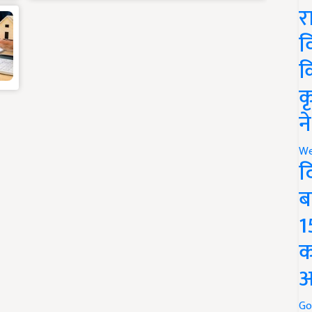
र
व
क
क
न
We
द
ब
1
क
अ
Go