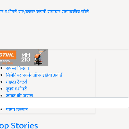
ार
मशीनरी
साक्षात्कार
कंपनी समाचार
सम्पादकीय
फोटो
op on Krishi Jagran
सफल किसान
मिलेनियर फार्मर ऑफ इंडिया अवॉर्ड
महिंद्रा ट्रैक्टर्स
कृषि मशीनरी
जायद की फसल
बिज़नेस आइडियाज
पीएम किसान
op Stories