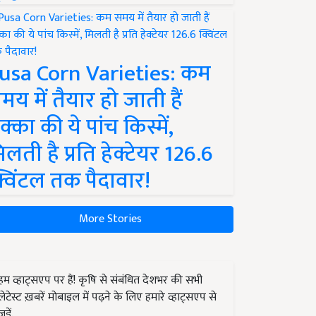
usa Corn Varieties: कम
मय में तैयार हो जाती हैं
क्का की ये पांच किस्में,
िलती है प्रति हेक्टेयर 126.6
्विंटल तक पैदावार!
More Stories
हम व्हाट्सएप पर हैं! कृषि से संबंधित देशभर की सभी
लेटेस्ट ख़बरें मोबाइल में पढ़ने के लिए हमारे व्हाट्सएप से
जुड़ें.