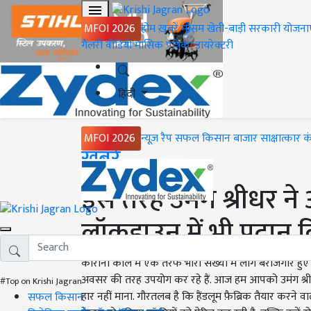
MFOI 2026
होम
ख़बरें
मौसम
खेती-बाड़ी
सरकारी योजना
गैलरी
वीडियो
मासिक पत्रिका
डायरेक्टरी
हिंदी
MFOI 2026
न्यूज़ रैप
सफल किसान
बाजार
साक्षात्कार
क
Home
ख़बरें
इस तरह उमंग श्रीधर न
लॉकडाउन में भी प्रदान
कोरोना काल में एक तरफ भारी संख्या में लोग बेरोजगार हुए है
अवसर की तरह उपयोग कर रहे हैं. आज हम आपको उमंग श्रीधर के 
#Top on Krishi Jagran
हार नहीं माना. गौरतलब है कि हैंडलूम फ़ैब्रिक तैयार करने व
सफल किसान