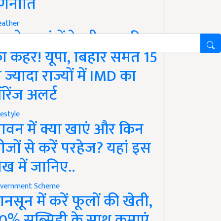
णनीति
ather
गले 12 घंटों के भीतर बारिश
ा कहर! यूपी, बिहार समेत 15
े ज्यादा राज्यों में IMD का
रेंज अलर्ट
festyle
ावन में क्या खाएं और किन
ीजों से करें परहेज? यहां इस
ेख में जानिए..
vernment Scheme
ानसून में करें फूलों की खेती,
0% सब्सिडी के साथ कमाएं