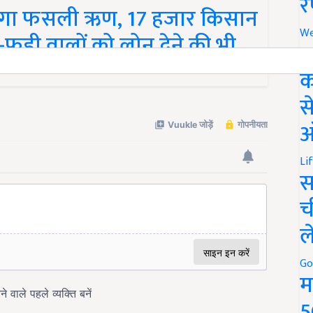
र
लेगा फसली ऋण, 17 हजार किसान
We
-फड़ी वालों को लोन देने की भी
अ
क
स
ऑ
Li
स
च
ल
Go
म
5