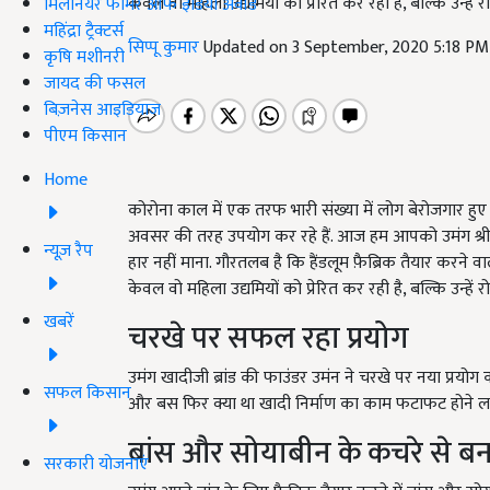
केवल वो महिला उद्यमियों को प्रेरित कर रही है, बल्कि उन्हें 
मिलेनियर फार्मर ऑफ इंडिया अवॉर्ड
महिंद्रा ट्रैक्टर्स
सिप्पू कुमार
Updated on 3 September, 2020 5:18 PM
कृषि मशीनरी
जायद की फसल
बिज़नेस आइडियाज
पीएम किसान
Home
कोरोना काल में एक तरफ भारी संख्या में लोग बेरोजगार हुए है
अवसर की तरह उपयोग कर रहे हैं. आज हम आपको उमंग श्रीधर के 
न्यूज़ रैप
हार नहीं माना. गौरतलब है कि हैंडलूम फ़ैब्रिक तैयार करने व
केवल वो महिला उद्यमियों को प्रेरित कर रही है, बल्कि उन्हें 
खबरें
चरखे पर सफल रहा प्रयोग
उमंग खादीजी ब्रांड की फाउंडर उमंन ने चरखे पर नया प्रयो
सफल किसान
और बस फिर क्या था खादी निर्माण का काम फटाफट होने ल
बांस और सोयाबीन के कचरे से बनाते
सरकारी योजनाएं