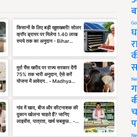
ब
Go
घ
र
क
स
Ne
ग
क
च
प
Ne