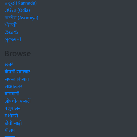
ಕನ್ನಡ (Kannada)
ଓଡିଆ (Odia)
অসমীয়া (Asomiya)
ਪੰਜਾਬੀ
తెలుగు
ગુજરાતી
Browse
खबरें
कंपनी समाचार
सफल किसान
साक्षात्कार
बागवानी
औषधीय फसलें
पशुपालन
मशीनरी
खेती-बाड़ी
मौसम