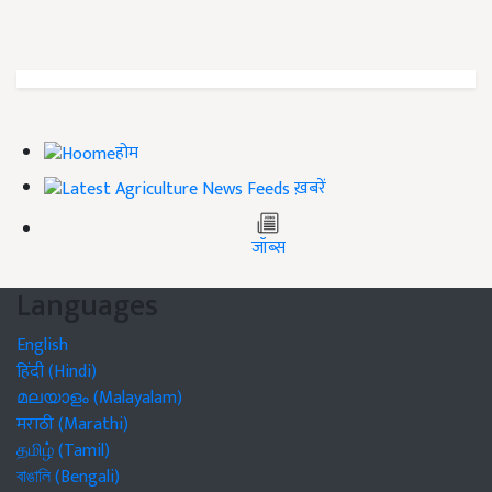
होम
ख़बरें
जॉब्स
Languages
English
हिंदी (Hindi)
മലയാളം (Malayalam)
मराठी (Marathi)
தமிழ் (Tamil)
বাঙালি (Bengali)