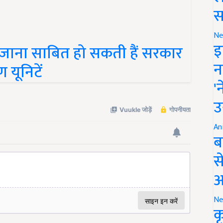
स
खजाना साबित हो सकती हैं सरकार
Ne
इ
ण यूनिटें
न
'
उ
An
ब
स
आ
Ne
क