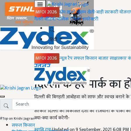
MFOI 2026
होम
ख़बरें
मौसम
खेती-बाड़ी
सरकारी योजना
गैलरी
वीडियो
मासिक पत्रिका
डायरेक्टरी
हिंदी
MFOI 2026
न्यूज़ रैप
सफल किसान
बाजार
साक्षात्कार
क
Home
ख़बरें
दिल्ली के हर पार्क का 
दिल्ली की बिगड़ती आबोहवा को साफ और स्वच्छ बनाने के लि
दिल्ली के पार्कों और बागों के सौंदर्यीकरण करने के लिए मु
सरकार दिल्ली को विकसित देशों की राजधानी के पार्कों 
क्या-क्या कार्य करेगी-
#Top on Krishi Jagran
सफल किसान
स्वाति राव
Updated on 9 September, 2021 6:08 PM