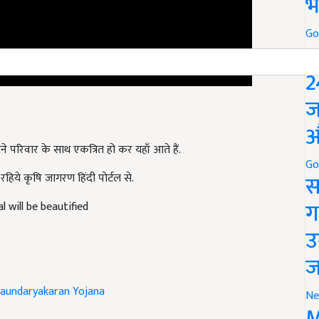
भ
Go
P
2
ज
औ
अपने परिवार के साथ एकत्रित हो कर यहाँ आते हैं.
रहिये कृषि जागरण हिंदी पोर्टल से.
Go
स
 will be beautified
ग
उ
ज
aundaryakaran Yojana
Ne
M