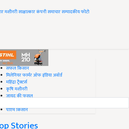
ार
मशीनरी
साक्षात्कार
कंपनी समाचार
सम्पादकीय
फोटो
op on Krishi Jagran
सफल किसान
मिलेनियर फार्मर ऑफ इंडिया अवॉर्ड
महिंद्रा ट्रैक्टर्स
कृषि मशीनरी
जायद की फसल
बिज़नेस आइडियाज
पीएम किसान
op Stories