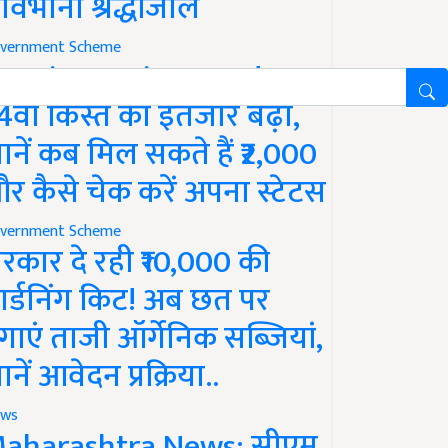
ावभीनी श्रद्धांजलि
vernment Scheme
M Kisan Yojana Update:
4वीं किस्त का इंतजार बढ़ा,
ानें कब मिल सकते हैं ₹2,000
र कैसे चेक करें अपना स्टेटस
vernment Scheme
रकार दे रही ₹10,000 की
ार्डनिंग किट! अब छत पर
गाएं ताजी ऑर्गेनिक सब्जियां,
ानें आवेदन प्रक्रिया..
ws
aharashtra News: सीएम