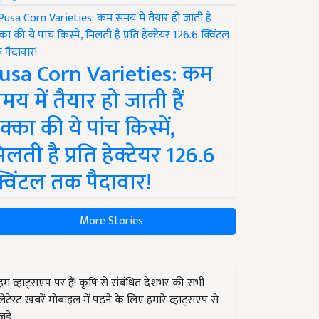
usa Corn Varieties: कम
मय में तैयार हो जाती हैं
क्का की ये पांच किस्में,
िलती है प्रति हेक्टेयर 126.6
्विंटल तक पैदावार!
More Stories
हम व्हाट्सएप पर हैं! कृषि से संबंधित देशभर की सभी
लेटेस्ट ख़बरें मोबाइल में पढ़ने के लिए हमारे व्हाट्सएप से
जुड़ें.