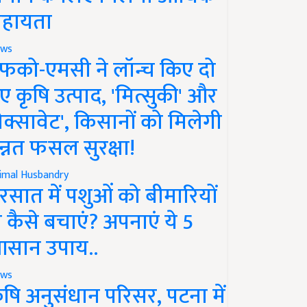
हायता
ws
फको-एमसी ने लॉन्च किए दो
ए कृषि उत्पाद, 'मित्सुकी' और
नेक्सावेट', किसानों को मिलेगी
न्नत फसल सुरक्षा!
imal Husbandry
रसात में पशुओं को बीमारियों
े कैसे बचाएं? अपनाएं ये 5
सान उपाय..
ws
ृषि अनुसंधान परिसर, पटना में