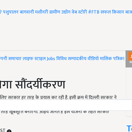
एं
पशुपालन
बागवानी
मशीनरी
ग्रामीण उद्योग
वेब स्टोरी
#FTB
सफल किसान
बाज
ंपनी समाचार
लाइफ स्टाइल
Jobs
विविध
सम्पादकीय
वीडियो
मासिक पत्रिका
#T
होगा सौंदर्यीकरण
ए सरकार हर तरह के प्रयास कर रही है. इसी क्रम में दिल्ली सरकार ने
ख्यमंत्री पार्क सौंदर्यीकरण योजना की शुरुआत की है. जिसके तहत दिल्ली
की तरह खूबसूरत बनाएगी. आइये जानते हैं इस योजना के तहत सरकार
T
 IST