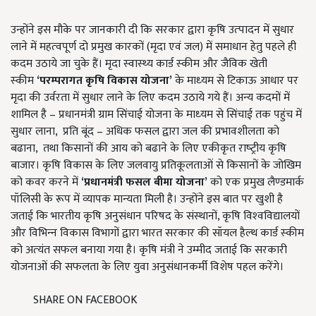
उन्होंने इस मौके पर जानकारी दी कि सरकार द्वारा कृषि उत्‍पादन में सुधार
लाने में महत्‍वपूर्ण दो प्रमुख कारकों (मृदा एवं जल) में समाधान हेतु पहले ही
कदम उठाये जा चुके हैं। मृदा स्‍वास्‍थ्‍य कार्ड स्‍कीम और जैविक खेती
स्‍कीम
‘
परम्‍परागत कृषि विकास योजना’
के माध्‍यम से टिकाऊ आधार पर
मृदा की उर्वरता में सुधार लाने के लिए कदम उठाये गये हैं। अन्‍य कदमों में
शामिल है – प्रधानमंत्री ग्राम सिंचाई योजना के माध्‍यम से सिंचाई तक पहुंच में
सुधार लाना, प्रति बूंद – अधिक फसल द्वारा जल की प्रभावशीलता को
बढाना, तथा किसानों की आय को बढाने के लिए एकीकृत राष्‍ट्रीय कृषि
बाजार। कृषि विकास के लिए जलवायु प्रतिकूलताओं से किसानों के जोखिम
को कवर करने में
‘
प्रधानमंत्री फसल बीमा योजना’
को एक प्रमुख लैण्‍डमार्क
पॉलिसी के रूप में व्‍यापक मान्‍यता मिली है। उन्होंने इस बात पर खुशी है
जताई कि भारतीय कृषि अनुसंधान परिषद के संस्‍थानों, कृषि विश्‍वविद्यालयों
और विभिन्‍न विकास विभागों द्वारा भारत सरकार की सॉयल हैल्‍थ कार्ड स्‍कीम
को अत्‍यंत सफल बनाया गया है। कृषि मंत्री ने उम्मीद जताई कि सरकारी
योजनाओं की सफलता के लिए युवा अनुसंधानकर्मी विशेष पहल करेंगे।
SHARE ON FACEBOOK