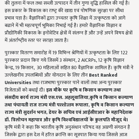
की तुलना में फल तथा सब्‍जी उत्‍पादन में तीन गुणा वृद्धि हासिल की गई है।
इस प्रकार के विकास का राष्‍ट्र की खाद्य एवं पोषणिक सुरक्षा पर सीधा
प्रभाव पडा है। वैज्ञानिकों द्वारा उच्‍चतर कृषि शिक्षा में उत्‍कृष्‍टता को आगे
बढाने में भी महत्‍वपूर्ण भूमिका निभाई गई है। हमारे वैज्ञानिक विज्ञान व
प्रौद्योगिकी विकास के इनोवेटिव क्षेत्रों में संलग्‍न हैं और उन्‍हें अपने विषय क्षेत्रों
में अंतर्राष्‍ट़ीय स्‍तर पर सराहा जाता है।
पुरस्कार वितरण समारोह में 19 विभिन्‍न श्रेणियों में उत्‍कृष्‍टता के लिए 122
पुरस्‍कार प्रदान किए गये जिसमें 3 संस्‍थान, 2 AICRPs, 12 कृषि विज्ञान
केन्‍द्र, 19 किसान, 30 महिलाओं सहित 80 वैज्ञानिक शामिल हैं। कृषि मंत्री ने
उल्‍लेखनीय उपलब्धियों और योगदान के लिए तीन
Best Ranked
Universities
तथा राजभाषा पुरस्‍कार पाने वालों तथा अन्य पुरस्कार
विजेताओं को बधाई दी।
इस मौके पर कृषि व किसान कल्‍याण तथा
संसदीय कार्य राज्‍य मंत्री एस.एस. अहलूवालिया
,
कृषि व किसान कल्‍याण
तथा पंचायती राज राज्‍य मंत्री परशोत्‍तम रूपाला,
कृषि व किसान कल्‍याण
राज्‍य मंत्री सुदर्शन भगत,
डेयर के सचिव एवं आईसीएआर के महानिदेशक
डॉ. त्रिलोचन महापात्र और कृषि विश्‍वविद्यालयों के कुलपति मौजूद थे।
कृषि मंत्री ने कहा कि भारतीय कृषि अनुसंधान परिषद वह अग्रणी संगठन है
जिसके द्वारा इस देश में हरित क्रान्ति का सूत्रपात किया गया जिससे आज