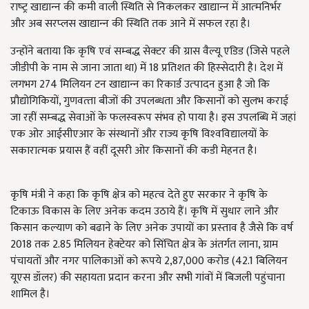
राष्‍ट्र खाद्यान्‍न की कमी वाली स्थिति से निकलकर खाद्यान्‍न में आत्‍मनिर्भर
और अब सरप्‍लस खाद्यान्‍न की स्थिति तक आने में सफल रहा है।
उन्होंने बताया कि कृषि एवं सम्‍बद्ध सेक्‍टर की ग्रास वैल्‍यू एडिड (जिसे पहले
जीडीपी के नाम से जाना जाता था) में 18 प्रतिशत की हिस्‍सेदारी है। देश में
लगभग 274 मिलियन टन खाद्यान्‍न का रिकार्ड उत्‍पादन हुआ है जो कि
प्रौद्योगिकियों, गुणवत्‍ता बीजों की उपलब्‍धता और किसानों को सुलभ कराई
जा रहीं सम्‍बद्ध सेवाओं के फलस्‍वरूप संभव हो पाया है। इस उपलब्धि में जहां
एक ओर आईसीएआर के संस्‍थानों और राज्‍य कृषि विश्‍वविद्यालयों के
सकारात्‍मक प्रयास हैं वहीं दूसरी ओर किसानों की कडी मेहनत है।
कृषि मंत्री ने कहा कि कृषि क्षेत्र को महत्‍व देते हुए सरकार ने कृषि के
टिकाऊ विकास के लिए अनेक कदम उठाये हैं। कृषि में सुधार लाने और
किसान कल्‍याण को बढाने के लिए अनेक उपायों का प्रस्‍ताव है जैसे कि वर्ष
2018 तक 2.85 मिलियन हेक्‍टेयर को सिंचित क्षेत्र के अंतर्गत लाना, ग्राम
पंचायतों और नगर पालिकाओं को रूपये 2,87,000 करोड (42.1 बिलियन
यूएस डॉलर) की सहायता प्रदान करना और सभी गांवों में बिजली पहुंचाना
शामिल है।