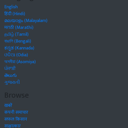
English
हिंदी (Hindi)
മലയാളം (Malayalam)
मराठी (Marathi)
தமிழ் (Tamil)
বাঙালি (Bengali)
ಕನ್ನಡ (Kannada)
ଓଡିଆ (Odia)
অসমীয়া (Asomiya)
ਪੰਜਾਬੀ
తెలుగు
ગુજરાતી
Browse
खबरें
कंपनी समाचार
सफल किसान
साक्षात्कार