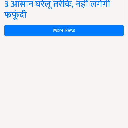
3 आसान घरेलू तरीके, नहीं लगेगी
फफूंदी
More News