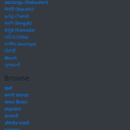
മലയാളം (Malayalam)
मराठी (Marathi)
தமிழ் (Tamil)
বাঙালি (Bengali)
ಕನ್ನಡ (Kannada)
ଓଡିଆ (Odia)
অসমীয়া (Asomiya)
ਪੰਜਾਬੀ
తెలుగు
ગુજરાતી
Browse
खबरें
कंपनी समाचार
सफल किसान
साक्षात्कार
बागवानी
औषधीय फसलें