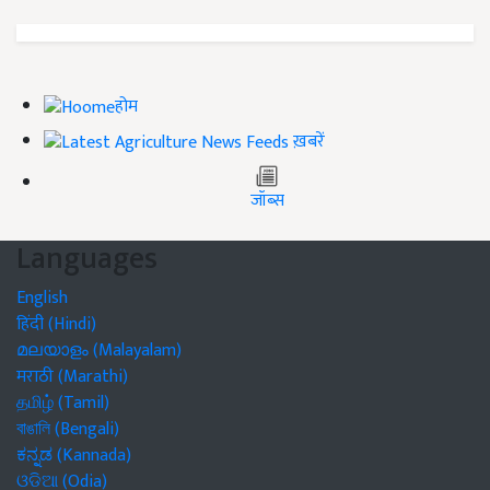
होम
ख़बरें
जॉब्स
Languages
English
हिंदी (Hindi)
മലയാളം (Malayalam)
मराठी (Marathi)
தமிழ் (Tamil)
বাঙালি (Bengali)
ಕನ್ನಡ (Kannada)
ଓଡିଆ (Odia)