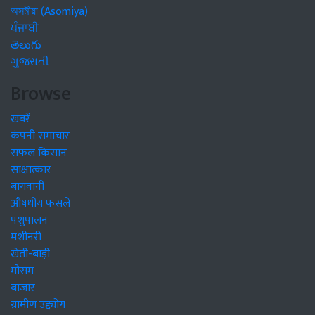
অসমীয়া (Asomiya)
ਪੰਜਾਬੀ
తెలుగు
ગુજરાતી
Browse
खबरें
कंपनी समाचार
सफल किसान
साक्षात्कार
बागवानी
औषधीय फसलें
पशुपालन
मशीनरी
खेती-बाड़ी
मौसम
बाजार
ग्रामीण उद्द्योग