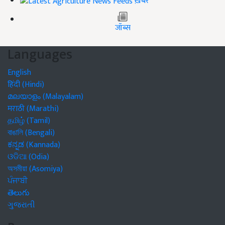
ख़बरें
जॉब्स
Languages
English
हिंदी (Hindi)
മലയാളം (Malayalam)
मराठी (Marathi)
தமிழ் (Tamil)
বাঙালি (Bengali)
ಕನ್ನಡ (Kannada)
ଓଡିଆ (Odia)
অসমীয়া (Asomiya)
ਪੰਜਾਬੀ
తెలుగు
ગુજરાતી