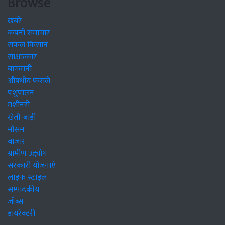
Browse
खबरें
कंपनी समाचार
सफल किसान
साक्षात्कार
बागवानी
औषधीय फसलें
पशुपालन
मशीनरी
खेती-बाड़ी
मौसम
बाजार
ग्रामीण उद्द्योग
सरकारी योजनाएं
लाइफ स्टाइल
सम्पादकीय
जॉब्स
डायरेक्टरी