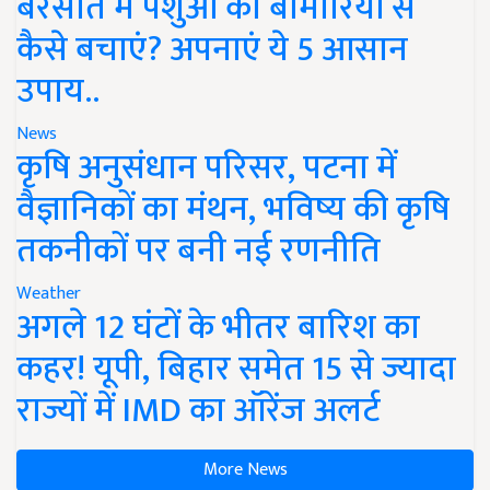
बरसात में पशुओं को बीमारियों से
कैसे बचाएं? अपनाएं ये 5 आसान
उपाय..
News
कृषि अनुसंधान परिसर, पटना में
वैज्ञानिकों का मंथन, भविष्य की कृषि
तकनीकों पर बनी नई रणनीति
Weather
अगले 12 घंटों के भीतर बारिश का
कहर! यूपी, बिहार समेत 15 से ज्यादा
राज्यों में IMD का ऑरेंज अलर्ट
More News