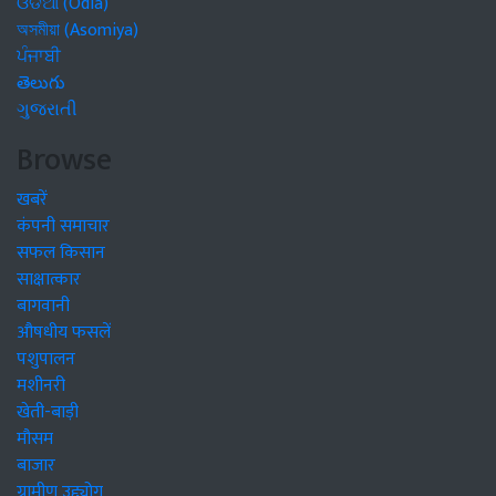
ଓଡିଆ (Odia)
অসমীয়া (Asomiya)
ਪੰਜਾਬੀ
తెలుగు
ગુજરાતી
Browse
खबरें
कंपनी समाचार
सफल किसान
साक्षात्कार
बागवानी
औषधीय फसलें
पशुपालन
मशीनरी
खेती-बाड़ी
मौसम
बाजार
ग्रामीण उद्द्योग