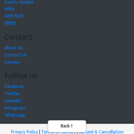
Events Update
फोरम
फोटो गैलरी
वीडियो
Contact
About Us
Contact Us
Careers
Follow us
Facebook
Twitter
LinkedIn
Instagram
WhatsApp
Privacy Policy
|
Terms of Service
|
Refund & Cancellation