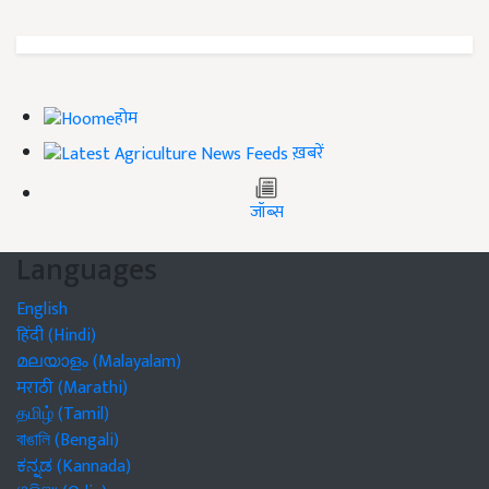
होम
ख़बरें
जॉब्स
Languages
English
हिंदी (Hindi)
മലയാളം (Malayalam)
मराठी (Marathi)
தமிழ் (Tamil)
বাঙালি (Bengali)
ಕನ್ನಡ (Kannada)