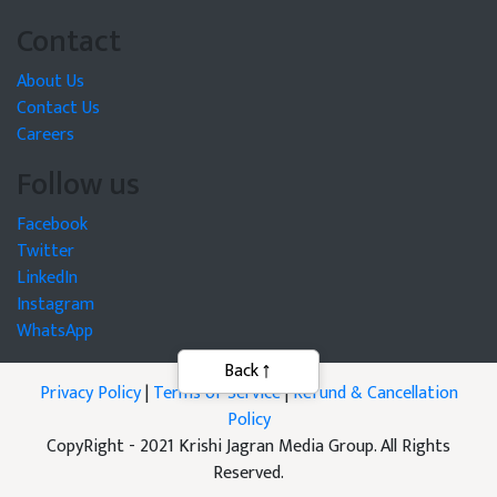
Contact
About Us
Contact Us
Careers
Follow us
Facebook
Twitter
LinkedIn
Instagram
WhatsApp
Back
Privacy Policy
|
Terms of Service
|
Refund & Cancellation
Policy
CopyRight - 2021 Krishi Jagran Media Group. All Rights
Reserved.