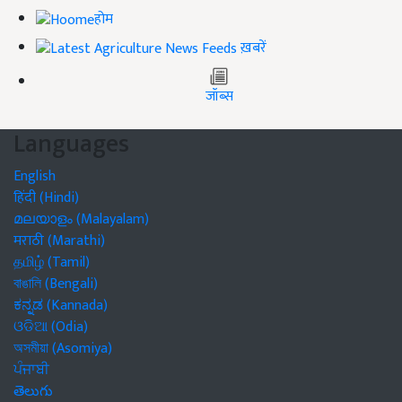
होम
ख़बरें
जॉब्स
Languages
English
हिंदी (Hindi)
മലയാളം (Malayalam)
मराठी (Marathi)
தமிழ் (Tamil)
বাঙালি (Bengali)
ಕನ್ನಡ (Kannada)
ଓଡିଆ (Odia)
অসমীয়া (Asomiya)
ਪੰਜਾਬੀ
తెలుగు