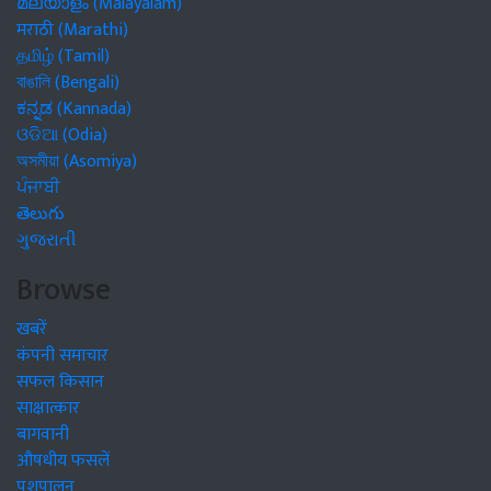
മലയാളം (Malayalam)
मराठी (Marathi)
தமிழ் (Tamil)
বাঙালি (Bengali)
ಕನ್ನಡ (Kannada)
ଓଡିଆ (Odia)
অসমীয়া (Asomiya)
ਪੰਜਾਬੀ
తెలుగు
ગુજરાતી
Browse
खबरें
कंपनी समाचार
सफल किसान
साक्षात्कार
बागवानी
औषधीय फसलें
पशुपालन