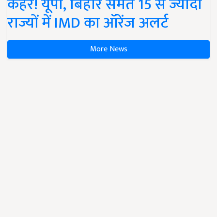
कहर! यूपी, बिहार समेत 15 से ज्यादा
राज्यों में IMD का ऑरेंज अलर्ट
More News