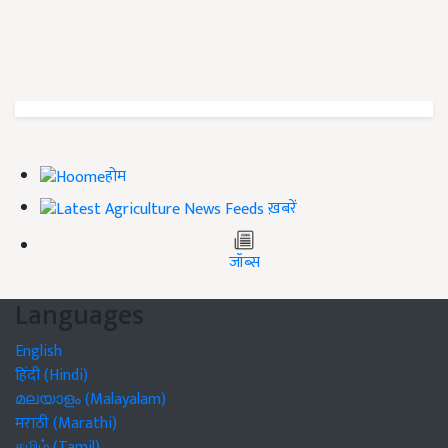
होम
ख़बरें
जॉब्स
Languages
English
हिंदी (Hindi)
മലയാളം (Malayalam)
मराठी (Marathi)
தமிழ் (Tamil)