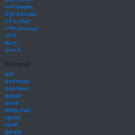
বাঙালি (Bengali)
ಕನ್ನಡ (Kannada)
ଓଡିଆ (Odia)
অসমীয়া (Asomiya)
ਪੰਜਾਬੀ
తెలుగు
ગુજરાતી
Browse
खबरें
कंपनी समाचार
सफल किसान
साक्षात्कार
बागवानी
औषधीय फसलें
पशुपालन
मशीनरी
खेती-बाड़ी