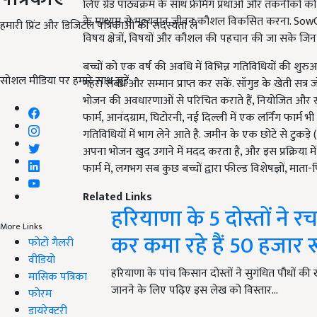
लिए ग्रेड पाठ्यक्रम के साथ फ्रेमिंग प्रथाओं और तकनीकों को 
के माध्यम से मूल्यवान जीवन कौशल विकसित करना. SowGoo
हमारी प्रिंट और डिजिटल पत्रिकाओं की सदस्यता लें
विषय क्षेत्रों, विषयों और कौशल की पहचान की जा सके जिन पर 
बच्चों को एक वर्ष की अवधि में विभिन्न गतिविधियों की शुर
सोशल मीडिया पर हमारे साथ जुड़ें:
गहरा संबंध और सम्मान प्राप्त कर सकें. सॉगुड के खेती सत्
भोजन की अवधारणाओं से परिचित कराते हैं, नियोजित और स्कू
फार्म, आनंदग्राम, घिटोरनी, नई दिल्ली में एक लर्निंग फार्म भी
गतिविधियों में भाग लेने आते है. जमीन के एक छोटे से टुकड़े
अपना भोजन खुद उगाने में मदद करता है, और इस प्रक्रिया में 
फार्म में, लगभग सब कुछ बच्चों द्वारा फील्ड विशेषज्ञों, मा
Related Links
हरियाणा के 5 दोस्तों ने 
More Links
कर कमा रहे हैं 50 हजार 
फोटो गैलरी
वीडियो
हरियाणा के पांच किसान दोस्तों ने सुगंधित पौधों की 
मासिक पत्रिका
जानने के लिए पढ़िए इस लेख को विस्तार…
फोरम
डायरेक्टरी