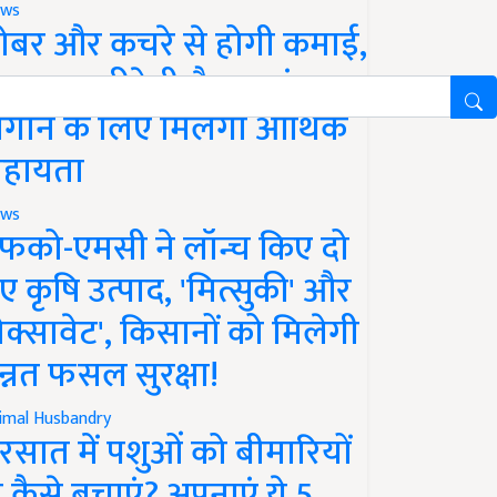
ws
ोबर और कचरे से होगी कमाई,
रकार खरीदेगी गैस, प्लांट
गाने के लिए मिलेगी आर्थिक
हायता
ws
फको-एमसी ने लॉन्च किए दो
ए कृषि उत्पाद, 'मित्सुकी' और
नेक्सावेट', किसानों को मिलेगी
न्नत फसल सुरक्षा!
imal Husbandry
रसात में पशुओं को बीमारियों
े कैसे बचाएं? अपनाएं ये 5