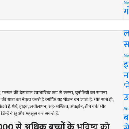
Ne
ग
स
ल
स
Ne
इ
न
'
 है, फसल की देखभाल स्वाभाविक रूप से करना, चुनौतियों का सामना
उ
यात्रा का नेतृत्व करते हैं क्योंकि यह भोजन बन जाता है. और साथ ही,
 हैं. धैर्य, ड्राइव, लचीलापन, सह-अस्तित्व, अंतर्ज्ञान, टीम वर्क और
An
ैं जिन्हें वे छू और महसूस कर सकते हैं.
ब
,000
से
अधिक
बच्चों
के
भविष्य को
स