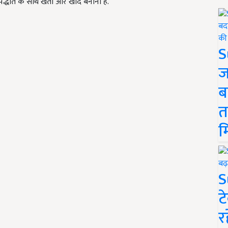
ण पद्धति के साथ खेती और खाद बनाना है.
S
ज
ब
त
म
S
ट
र