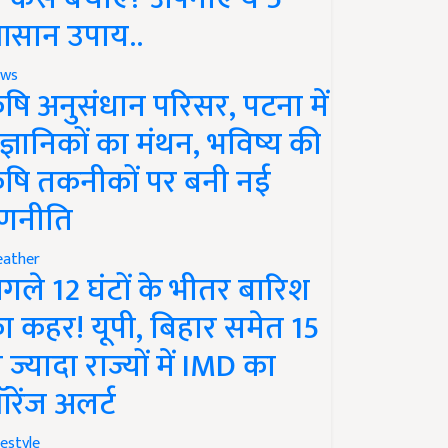
सान उपाय..
ws
ृषि अनुसंधान परिसर, पटना में
ैज्ञानिकों का मंथन, भविष्य की
ृषि तकनीकों पर बनी नई
णनीति
ather
गले 12 घंटों के भीतर बारिश
ा कहर! यूपी, बिहार समेत 15
े ज्यादा राज्यों में IMD का
रेंज अलर्ट
festyle