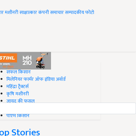
ार
मशीनरी
साक्षात्कार
कंपनी समाचार
सम्पादकीय
फोटो
op on Krishi Jagran
सफल किसान
मिलेनियर फार्मर ऑफ इंडिया अवॉर्ड
महिंद्रा ट्रैक्टर्स
कृषि मशीनरी
जायद की फसल
बिज़नेस आइडियाज
पीएम किसान
op Stories