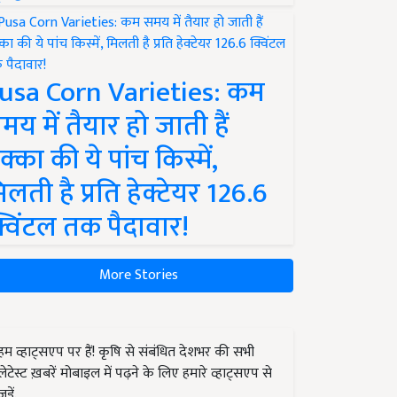
usa Corn Varieties: कम
मय में तैयार हो जाती हैं
क्का की ये पांच किस्में,
िलती है प्रति हेक्टेयर 126.6
्विंटल तक पैदावार!
More Stories
हम व्हाट्सएप पर हैं! कृषि से संबंधित देशभर की सभी
लेटेस्ट ख़बरें मोबाइल में पढ़ने के लिए हमारे व्हाट्सएप से
जुड़ें.