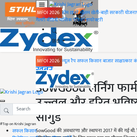
MFOI 2026
होम
ख़बरें
मौसम
खेती-बाड़ी
सरकारी योजना
गैलरी
वीडियो
मासिक पत्रिका
डायरेक्टरी
हिंदी
MFOI 2026
न्यूज़ रैप
सफल किसान
बाजार
साक्षात्कार
क
Home
ख़बरें
SowGood लर्निंग फार्म:
उज्ज्वल और हरित भविष्य 
सॉगुड
#Top on Krishi Jagran
SowGood की अवधारणा और स्थापना 2017 में की गई थी. जि
सफल किसान