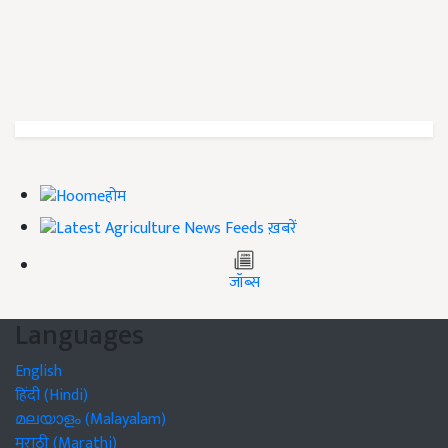
होम
ख़बरें
जॉब्स
Languages
English
हिंदी (Hindi)
മലയാളം (Malayalam)
मराठी (Marathi)