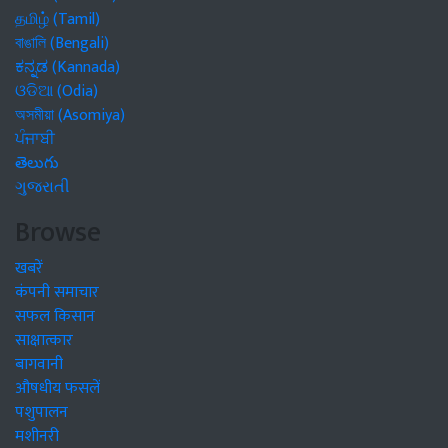
தமிழ் (Tamil)
বাঙালি (Bengali)
ಕನ್ನಡ (Kannada)
ଓଡିଆ (Odia)
অসমীয়া (Asomiya)
ਪੰਜਾਬੀ
తెలుగు
ગુજરાતી
Browse
खबरें
कंपनी समाचार
सफल किसान
साक्षात्कार
बागवानी
औषधीय फसलें
पशुपालन
मशीनरी