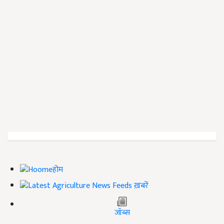
होम
ख़बरें
जॉब्स