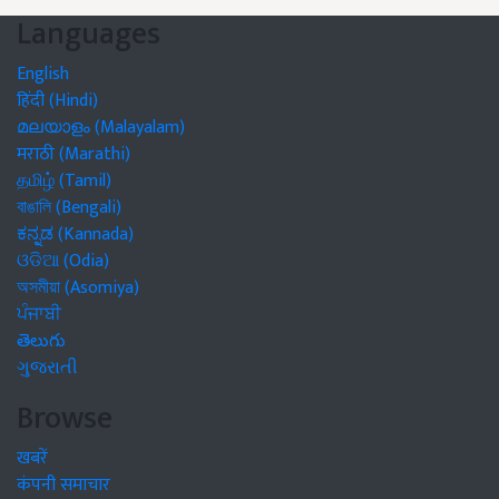
Languages
English
हिंदी (Hindi)
മലയാളം (Malayalam)
मराठी (Marathi)
தமிழ் (Tamil)
বাঙালি (Bengali)
ಕನ್ನಡ (Kannada)
ଓଡିଆ (Odia)
অসমীয়া (Asomiya)
ਪੰਜਾਬੀ
తెలుగు
ગુજરાતી
Browse
खबरें
कंपनी समाचार