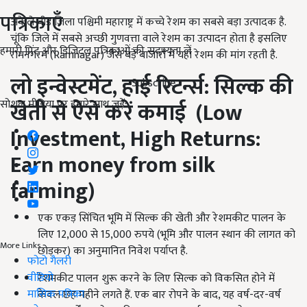
पत्रिकाएँ
अकेले बीड जिला पश्चिमी महाराष्ट्र में कच्चे रेशम का सबसे बड़ा उत्पादक है.
चूंकि जिले में सबसे अच्छी गुणवत्ता वाले रेशम का उत्पादन होता है इसलिए
हमारी प्रिंट और डिजिटल पत्रिकाओं की सदस्यता लें
रामनगरम (Ramnagar) जैसे बड़े बाजारों में यहां रेशम की मांग रहती है.
लो इन्वेस्टमेंट
,
हाई रिटर्न्स: सिल्क की
Subscribe
सोशल मीडिया पर हमारे साथ जुड़ें:
खेती से ऐसे करें कमाई (
Low
Investment, High Returns:
Earn money from silk
farming)
एक एकड़ सिंचित भूमि में सिल्क की खेती और रेशमकीट पालन के
लिए 12,000 से 15,000 रुपये (भूमि और पालन स्थान की लागत को
More Links
छोड़कर) का अनुमानित निवेश पर्याप्त है.
फोटो गैलरी
वीडियो
रेशमकीट पालन शुरू करने के लिए सिल्क को विकसित होने में
मासिक पत्रिका
केवल छह महीने लगते हैं. एक बार रोपने के बाद, यह वर्ष-दर-वर्ष