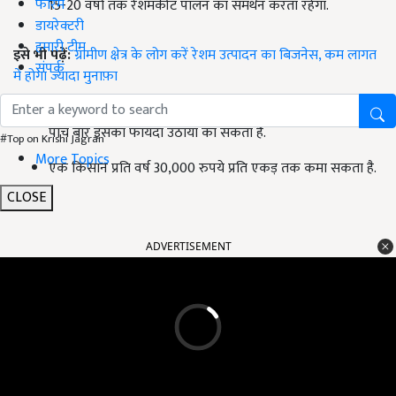
फोरम
15-20 वर्षों तक रेशमकीट पालन का समर्थन करता रहेगा.
डायरेक्टरी
हमारी टीम
इसे भी पढ़ें:
ग्रामीण क्षेत्र के लोग करें रेशम उत्पादन का बिजनेस, कम लागत
संपर्क
में होगा ज्यादा मुनाफ़ा
उष्णकटिबंधीय परिस्थितियों (Tropical Conditions) में एक वर्ष में
पांच बार इसका फायदा उठाया का सकता है.
#Top on Krishi Jagran
More Topics
एक किसान प्रति वर्ष 30,000 रुपये प्रति एकड़ तक कमा सकता है.
CLOSE
ADVERTISEMENT