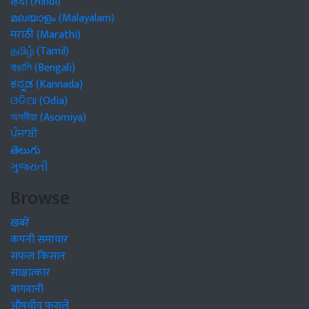
हिंदी (Hindi)
മലയാളം (Malayalam)
मराठी (Marathi)
தமிழ் (Tamil)
বাঙালি (Bengali)
ಕನ್ನಡ (Kannada)
ଓଡିଆ (Odia)
অসমীয়া (Asomiya)
ਪੰਜਾਬੀ
తెలుగు
ગુજરાતી
Browse
खबरें
कंपनी समाचार
सफल किसान
साक्षात्कार
बागवानी
औषधीय फसलें