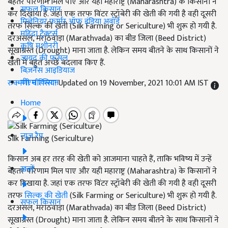
बेहतर परिणाम मिल पाए और यही महाराष्ट्र (Maharashtra) के किसानों ने
सफल किसान
कर दिखाया है. जहां एक तरफ विंटर स्ट्रॉबेरी की खेती की गयी है वही दूसरी
मिलेनियर फार्मर ऑफ इंडिया अवॉर्ड
तरफ सिल्क की खेती (Silk Farming or Sericulture) भी शुरू हो गयी है.
महिंद्रा ट्रैक्टर्स
दरअसल, मराठवाड़ा (Marathvada) का बीड जिला (Beed District)
कृषि मशीनरी
सूखाग्रस्त (Drought) माना जाता है. लेकिन समय बीतने के साथ किसानों ने
जायद की फसल
खेती में बहुत अच्छे बदलाव किए हैं.
बिज़नेस आइडियाज
पीएम किसान
रुक्मणी चौरसिया
Updated on 19 November, 2021 10:01 AM IST
Home
न्यूज़ रैप
Silk Farming (Sericulture)
किसान अब हर तरह की खेती को आजमाना चाहते हैं, ताकि भविष्य में उन्हें
खबरें
बेहतर परिणाम मिल पाए और यही महाराष्ट्र (Maharashtra) के किसानों ने
कर दिखाया है. जहां एक तरफ विंटर स्ट्रॉबेरी की खेती की गयी है वही दूसरी
तरफ
सिल्क की खेती
(Silk Farming or Sericulture) भी शुरू हो गयी है.
सफल किसान
दरअसल, मराठवाड़ा (Marathvada) का बीड जिला (Beed District)
सूखाग्रस्त (Drought) माना जाता है. लेकिन समय बीतने के साथ किसानों ने