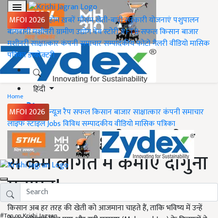
MFOI 2026
होम
ख़बरें
मौसम
खेती-बाड़ी
सरकारी योजनाएं
पशुपालन
बागवानी
मशीनरी
ग्रामीण उद्योग
वेब स्टोरी
#FTB
सफल किसान
बाजार
मशीनरी
साक्षात्कार
कंपनी समाचार
सम्पादकीय
फोटो गैलरी
वीडियो
मासिक
पत्रिका
डायरेक्टरी
हिंदी
Home
ख़बरें
MFOI 2026
न्यूज़ रैप
सफल किसान
बाजार
साक्षात्कार
कंपनी समाचार
लाइफ स्टाइल
Jobs
विविध
सम्पादकीय
वीडियो
मासिक पत्रिका
Silk Farming: रेशम उद्योग
से कम लागत में कमाएं दोगुना
मुनाफा!
किसान अब हर तरह की खेती को आजमाना चाहते हैं, ताकि भविष्य में उन्हें
#Top on Krishi Jagran