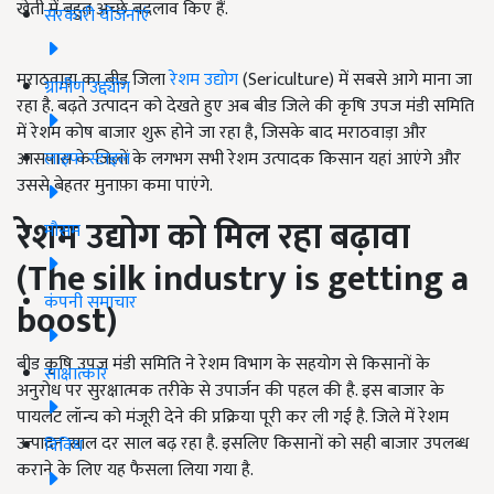
खेती में बहुत अच्छे बदलाव किए हैं.
सरकारी योजनाएं
मराठवाड़ा का बीड जिला
रेशम उद्योग
(Sericulture) में सबसे आगे माना जा
ग्रामीण उद्द्योग
रहा है. बढ़ते उत्पादन को देखते हुए अब बीड जिले की कृषि उपज मंडी समिति
में रेशम कोष बाजार शुरू होने जा रहा है, जिसके बाद मराठवाड़ा और
लाइफ स्टाइल
आसपास के जिलों के लगभग सभी रेशम उत्पादक किसान यहां आएंगे और
उससे बेहतर मुनाफ़ा कमा पाएंगे.
रेशम उद्योग को मिल रहा बढ़ावा
मौसम
(
The silk industry is getting a
कंपनी समाचार
boost)
बीड कृषि उपज मंडी समिति ने रेशम विभाग के सहयोग से किसानों के
साक्षात्कार
अनुरोध पर सुरक्षात्मक तरीके से उपार्जन की पहल की है. इस बाजार के
पायलट लॉन्च को मंजूरी देने की प्रक्रिया पूरी कर ली गई है. जिले में रेशम
उत्पादन साल दर साल बढ़ रहा है. इसलिए किसानों को सही बाजार उपलब्ध
विविध
कराने के लिए यह फैसला लिया गया है.