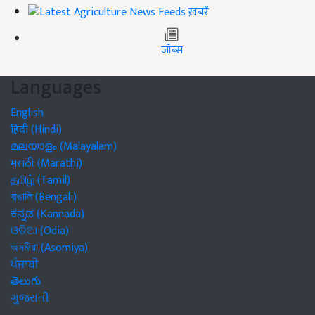
ख़बरें
जॉब्स
Languages
English
हिंदी (Hindi)
മലയാളം (Malayalam)
मराठी (Marathi)
தமிழ் (Tamil)
বাঙালি (Bengali)
ಕನ್ನಡ (Kannada)
ଓଡିଆ (Odia)
অসমীয়া (Asomiya)
ਪੰਜਾਬੀ
తెలుగు
ગુજરાતી