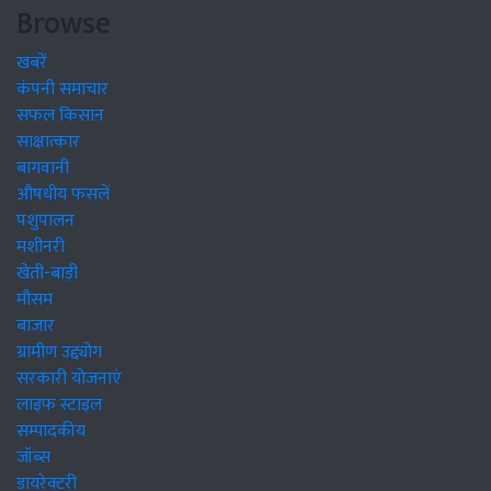
Browse
खबरें
कंपनी समाचार
सफल किसान
साक्षात्कार
बागवानी
औषधीय फसलें
पशुपालन
मशीनरी
खेती-बाड़ी
मौसम
बाजार
ग्रामीण उद्द्योग
सरकारी योजनाएं
लाइफ स्टाइल
सम्पादकीय
जॉब्स
डायरेक्टरी