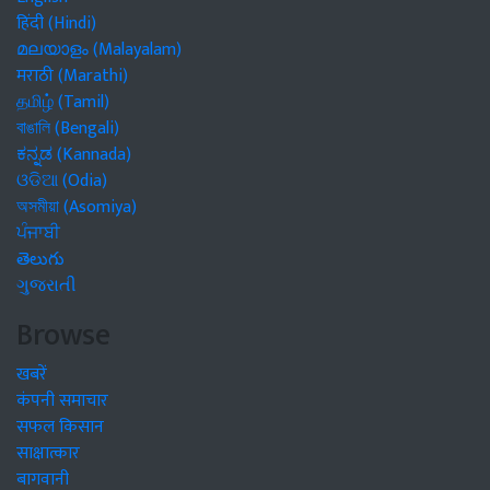
हिंदी (Hindi)
മലയാളം (Malayalam)
मराठी (Marathi)
தமிழ் (Tamil)
বাঙালি (Bengali)
ಕನ್ನಡ (Kannada)
ଓଡିଆ (Odia)
অসমীয়া (Asomiya)
ਪੰਜਾਬੀ
తెలుగు
ગુજરાતી
Browse
खबरें
कंपनी समाचार
सफल किसान
साक्षात्कार
बागवानी