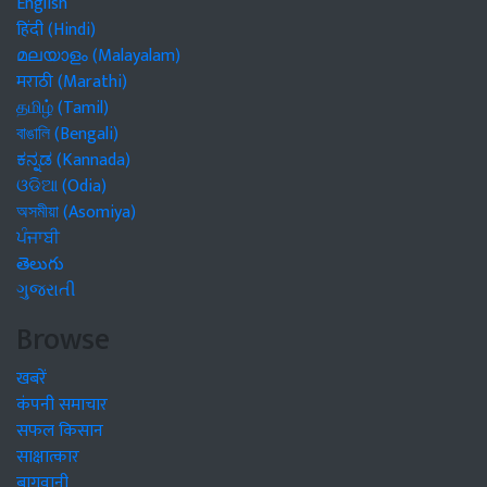
English
हिंदी (Hindi)
മലയാളം (Malayalam)
मराठी (Marathi)
தமிழ் (Tamil)
বাঙালি (Bengali)
ಕನ್ನಡ (Kannada)
ଓଡିଆ (Odia)
অসমীয়া (Asomiya)
ਪੰਜਾਬੀ
తెలుగు
ગુજરાતી
Browse
खबरें
कंपनी समाचार
सफल किसान
साक्षात्कार
बागवानी