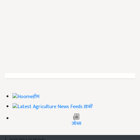
होम
ख़बरें
जॉब्स