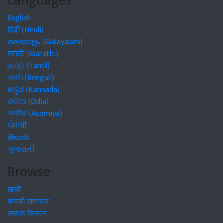
Languages
English
हिंदी (Hindi)
മലയാളം (Malayalam)
मराठी (Marathi)
தமிழ் (Tamil)
বাঙালি (Bengali)
ಕನ್ನಡ (Kannada)
ଓଡିଆ (Odia)
অসমীয়া (Asomiya)
ਪੰਜਾਬੀ
తెలుగు
ગુજરાતી
Browse
खबरें
कंपनी समाचार
सफल किसान