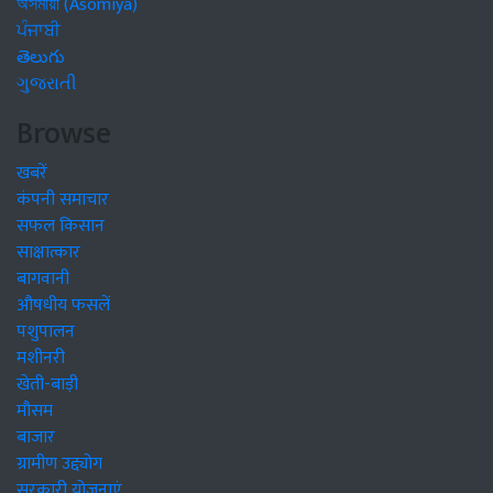
অসমীয়া (Asomiya)
ਪੰਜਾਬੀ
తెలుగు
ગુજરાતી
Browse
खबरें
कंपनी समाचार
सफल किसान
साक्षात्कार
बागवानी
औषधीय फसलें
पशुपालन
मशीनरी
खेती-बाड़ी
मौसम
बाजार
ग्रामीण उद्द्योग
सरकारी योजनाएं