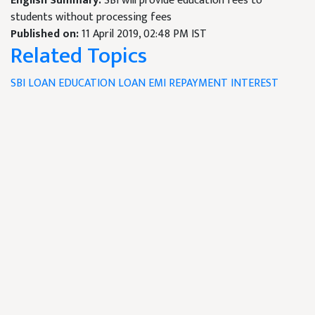
English Summary:
SBI will provide education fees to
students without processing fees
Published on:
11 April 2019, 02:48 PM IST
Related Topics
SBI
LOAN
EDUCATION LOAN
EMI
REPAYMENT
INTEREST