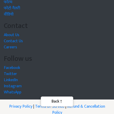
फोरम
फोटो गैलरी
वीडियो
Contact
About Us
Contact Us
Careers
Follow us
Facebook
Twitter
LinkedIn
Instagram
WhatsApp
Privacy Policy
|
Terms of Service
|
Refund & Cancellation
Policy