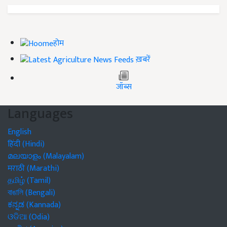
होम
ख़बरें
जॉब्स
Languages
English
हिंदी (Hindi)
മലയാളം (Malayalam)
मराठी (Marathi)
தமிழ் (Tamil)
বাঙালি (Bengali)
ಕನ್ನಡ (Kannada)
ଓଡିଆ (Odia)