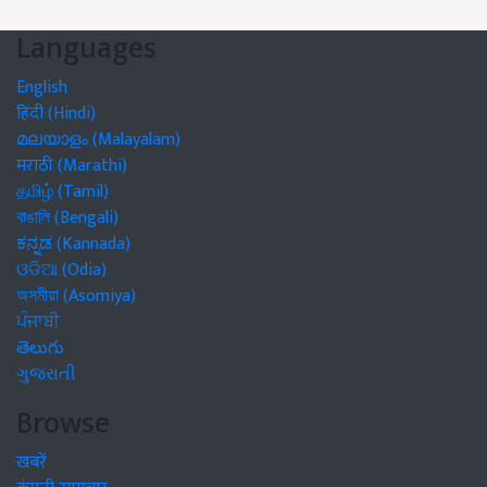
Languages
English
हिंदी (Hindi)
മലയാളം (Malayalam)
मराठी (Marathi)
தமிழ் (Tamil)
বাঙালি (Bengali)
ಕನ್ನಡ (Kannada)
ଓଡିଆ (Odia)
অসমীয়া (Asomiya)
ਪੰਜਾਬੀ
తెలుగు
ગુજરાતી
Browse
खबरें