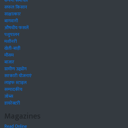
कंपनी समाचार
सफल किसान
साक्षात्कार
बागवानी
औषधीय फसलें
पशुपालन
मशीनरी
खेती-बाड़ी
मौसम
बाजार
ग्रामीण उद्द्योग
सरकारी योजनाएं
लाइफ स्टाइल
सम्पादकीय
जॉब्स
डायरेक्टरी
Magazines
Read Online