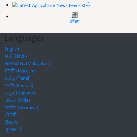
ख़बरें
जॉब्स
Languages
English
हिंदी (Hindi)
മലയാളം (Malayalam)
मराठी (Marathi)
தமிழ் (Tamil)
বাঙালি (Bengali)
ಕನ್ನಡ (Kannada)
ଓଡିଆ (Odia)
অসমীয়া (Asomiya)
ਪੰਜਾਬੀ
తెలుగు
ગુજરાતી