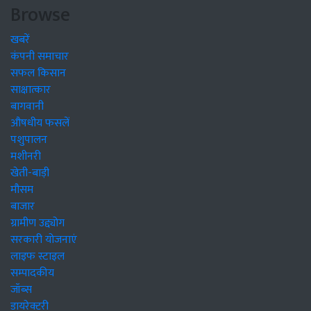
Browse
खबरें
कंपनी समाचार
सफल किसान
साक्षात्कार
बागवानी
औषधीय फसलें
पशुपालन
मशीनरी
खेती-बाड़ी
मौसम
बाजार
ग्रामीण उद्द्योग
सरकारी योजनाएं
लाइफ स्टाइल
सम्पादकीय
जॉब्स
डायरेक्टरी