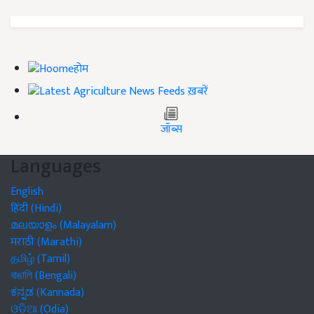
होम
ख़बरें
जॉब्स
Languages
English
हिंदी (Hindi)
മലയാളം (Malayalam)
मराठी (Marathi)
தமிழ் (Tamil)
বাঙালি (Bengali)
ಕನ್ನಡ (Kannada)
ଓଡିଆ (Odia)