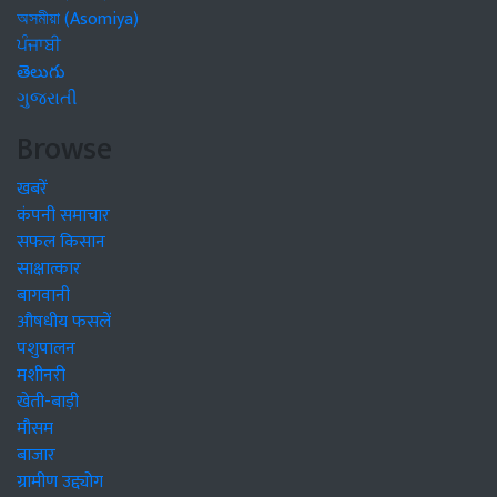
অসমীয়া (Asomiya)
ਪੰਜਾਬੀ
తెలుగు
ગુજરાતી
Browse
खबरें
कंपनी समाचार
सफल किसान
साक्षात्कार
बागवानी
औषधीय फसलें
पशुपालन
मशीनरी
खेती-बाड़ी
मौसम
बाजार
ग्रामीण उद्द्योग