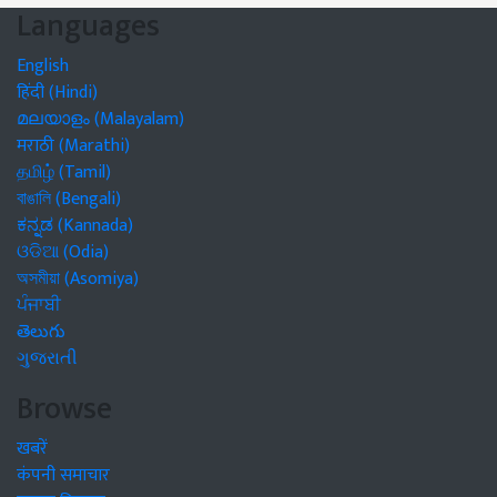
Languages
English
हिंदी (Hindi)
മലയാളം (Malayalam)
मराठी (Marathi)
தமிழ் (Tamil)
বাঙালি (Bengali)
ಕನ್ನಡ (Kannada)
ଓଡିଆ (Odia)
অসমীয়া (Asomiya)
ਪੰਜਾਬੀ
తెలుగు
ગુજરાતી
Browse
खबरें
कंपनी समाचार