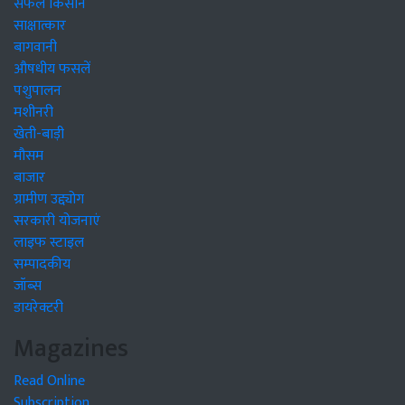
सफल किसान
साक्षात्कार
बागवानी
औषधीय फसलें
पशुपालन
मशीनरी
खेती-बाड़ी
मौसम
बाजार
ग्रामीण उद्द्योग
सरकारी योजनाएं
लाइफ स्टाइल
सम्पादकीय
जॉब्स
डायरेक्टरी
Magazines
Read Online
Subscription