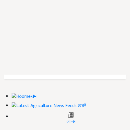
होम
ख़बरें
जॉब्स