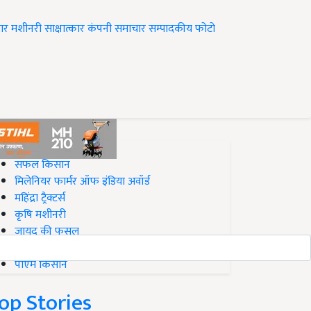
ार
मशीनरी
साक्षात्कार
कंपनी समाचार
सम्पादकीय
फोटो
op on Krishi Jagran
सफल किसान
मिलेनियर फार्मर ऑफ इंडिया अवॉर्ड
महिंद्रा ट्रैक्टर्स
कृषि मशीनरी
जायद की फसल
बिज़नेस आइडियाज
पीएम किसान
op Stories