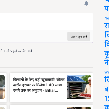
प
Ne
र
व
क
क
न
We
द
ब
1
क