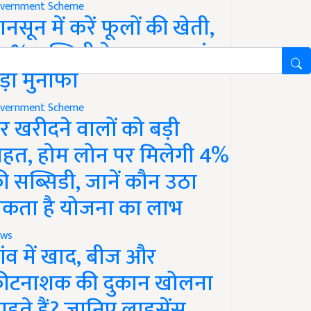
vernment Scheme
ानसून में करें फूलों की खेती,
0% सब्सिडी के साथ कमाएं
ड़ा मुनाफा
vernment Scheme
र खरीदने वालों को बड़ी
ाहत, होम लोन पर मिलेगी 4%
ी सब्सिडी, जानें कौन उठा
कता है योजना का लाभ
ws
ांव में खाद, बीज और
ीटनाशक की दुकान खोलना
ाहते हैं? जानिए लाइसेंस,