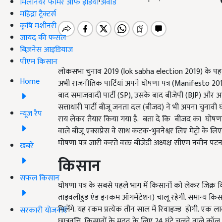
मिलेनियर फार्मर ऑफ इंडिया अवॉर्ड
महिंद्रा ट्रैक्टर्स
कृषि मशीनरी
जायद की फसल
बिज़नेस आइडियाज
पीएम किसान
लोकसभा चुनाव 2019 (lok sabha election 2019) के पहले
Home
अभी राजनीतिक पार्टियां अपने घोषणा पत्र (Manifesto 20
बाद समाजवादी पार्टी (SP), उसके बाद बीजेपी (BJP) और आ
सत्ताधारी पार्टी बीजू जनता दल (बीजद) ने भी अपना चुनावी घ
न्यूज़ रैप
राय लेकर तैयार किया गया है. बता दे कि बीजद का घोषणा 
वाले बीजू एक्सप्रेस वे साथ कटक-भुवनेश्वर लिए मेट्रो के लिए
घोषणा पत्र जारी करते वक्त बीजेडी अध्यक्ष सीएम नवीन पटना
खबरें
किसान
सफल किसान
घोषणा पत्र के सबसे पहले भाग में किसानों को लेकर जिक्र 
ताइवलीहुड एंड इनकम ऑगमेंटेशन) चालू रहेगी. समान्य किस
मिलेंगे. यह रकम प्रत्येक तीन साल में रिवाइज्ड होगी. एक ल
सरकारी योजनाएं
छात्रवृत्ति, किसानों के मदद के लिए 24 घंटे चलने वाले कॉल स