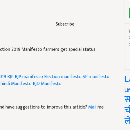
Subscribe
lection 2019 Manifesto farmers get special status
L
2019
BJP
BJP manifesto
Election manifesto
SP manifesto
hindi
Manifesto
RJD Manifesto
Li
स
च
e and have suggestions to improve this article?
Mail
me
ल