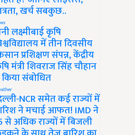
ात्रता, खर्च सबकुछ..
ws
ानी लक्ष्मीबाई कृषि
िश्वविद्यालय में तीन दिवसीय
िसान प्रशिक्षण संपन्न, केंद्रीय
ृषि मंत्री शिवराज सिंह चौहान
े किया संबोधित
ather
िल्ली-NCR समेत कई राज्यों में
ारिश ने मचाई आफत! IMD ने
5 से अधिक राज्यों में बिजली
ड़कने के साथ तेज बारिश का