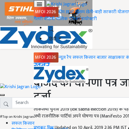
MFOI 2026
होम
ख़बरें
मौसम
खेती-बाड़ी
सरकारी योजना
गैलरी
वीडियो
मासिक पत्रिका
डायरेक्टरी
हिंदी
MFOI 2026
न्यूज़ रैप
सफल किसान
बाजार
साक्षात्कार
क
Home
ख़बरें
बीजद का घोषणा पत्र जा
दर्जा
लोकसभा चुनाव 2019 (lok sabha election 2019) के पहले
अभी राजनीतिक पार्टियां अपने घोषणा पत्र (Manifesto 201
#Top on Krishi Jagran
सफल किसान
प्रभाकर मिश्र
Updated on 10 April, 2019 2:36 PM IST