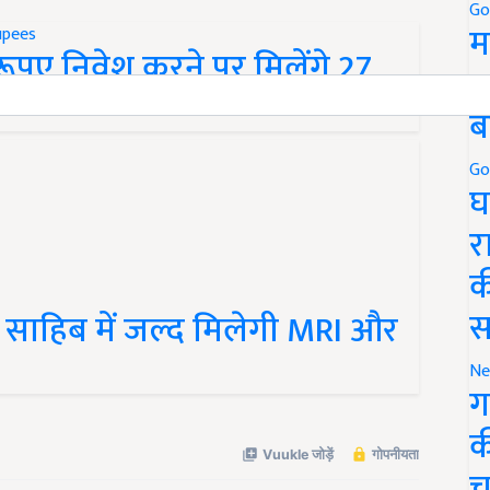
Go
म
रूपए निवेश करने पर मिलेंगे 27
5
ब
Go
घ
र
क
स
गला साहिब में जल्द मिलेगी MRI और
Ne
ग
क
च