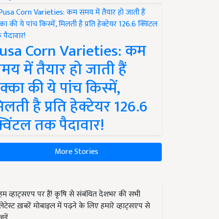
usa Corn Varieties: कम
मय में तैयार हो जाती हैं
क्का की ये पांच किस्में,
िलती है प्रति हेक्टेयर 126.6
्विंटल तक पैदावार!
More Stories
हम व्हाट्सएप पर हैं! कृषि से संबंधित देशभर की सभी
लेटेस्ट ख़बरें मोबाइल में पढ़ने के लिए हमारे व्हाट्सएप से
जुड़ें.