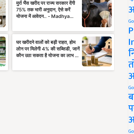
अ
Go
P
I
न
त
अ
Go
ब
प
अ
Go