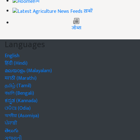
होम
ख़बरें
जॉब्स
Languages
English
हिंदी (Hindi)
മലയാളം (Malayalam)
मराठी (Marathi)
தமிழ் (Tamil)
বাঙালি (Bengali)
ಕನ್ನಡ (Kannada)
ଓଡିଆ (Odia)
অসমীয়া (Asomiya)
ਪੰਜਾਬੀ
తెలుగు
ગુજરાતી