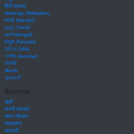
हिंदी (Hindi)
മലയാളം (Malayalam)
मराठी (Marathi)
தமிழ் (Tamil)
বাঙালি (Bengali)
ಕನ್ನಡ (Kannada)
ଓଡିଆ (Odia)
অসমীয়া (Asomiya)
ਪੰਜਾਬੀ
తెలుగు
ગુજરાતી
Browse
खबरें
कंपनी समाचार
सफल किसान
साक्षात्कार
बागवानी