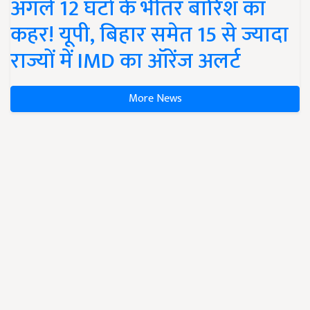
अगले 12 घंटों के भीतर बारिश का
कहर! यूपी, बिहार समेत 15 से ज्यादा
राज्यों में IMD का ऑरेंज अलर्ट
More News