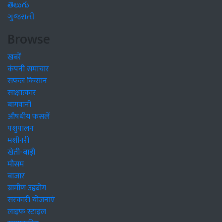
తెలుగు
ગુજરાતી
Browse
खबरें
कंपनी समाचार
सफल किसान
साक्षात्कार
बागवानी
औषधीय फसलें
पशुपालन
मशीनरी
खेती-बाड़ी
मौसम
बाजार
ग्रामीण उद्द्योग
सरकारी योजनाएं
लाइफ स्टाइल