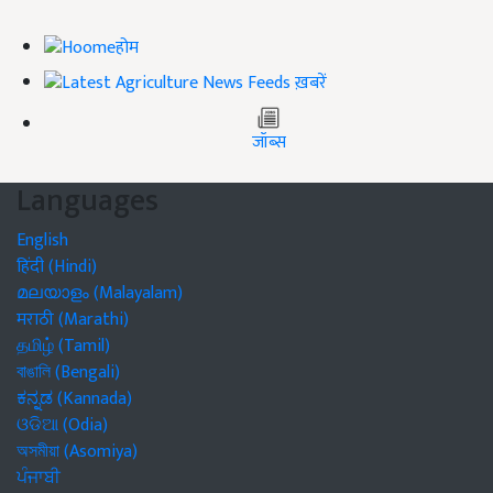
होम
ख़बरें
जॉब्स
Languages
English
हिंदी (Hindi)
മലയാളം (Malayalam)
मराठी (Marathi)
தமிழ் (Tamil)
বাঙালি (Bengali)
ಕನ್ನಡ (Kannada)
ଓଡିଆ (Odia)
অসমীয়া (Asomiya)
ਪੰਜਾਬੀ