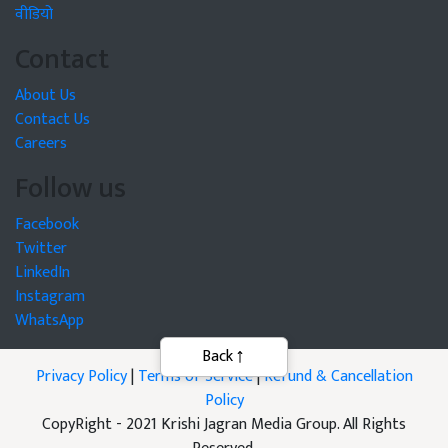
वीडियो
Contact
About Us
Contact Us
Careers
Follow us
Facebook
Twitter
LinkedIn
Instagram
WhatsApp
Privacy Policy
|
Terms of Service
|
Refund & Cancellation
Policy
CopyRight - 2021 Krishi Jagran Media Group. All Rights