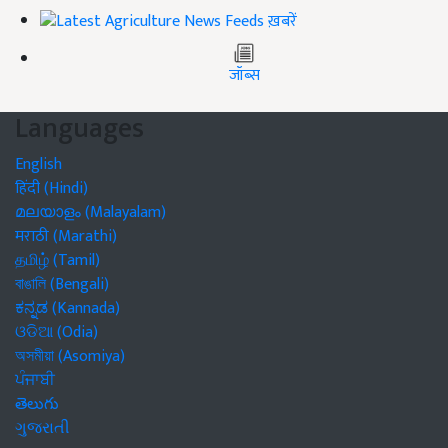
ख़बरें
जॉब्स
Languages
English
हिंदी (Hindi)
മലയാളം (Malayalam)
मराठी (Marathi)
தமிழ் (Tamil)
বাঙালি (Bengali)
ಕನ್ನಡ (Kannada)
ଓଡିଆ (Odia)
অসমীয়া (Asomiya)
ਪੰਜਾਬੀ
తెలుగు
ગુજરાતી