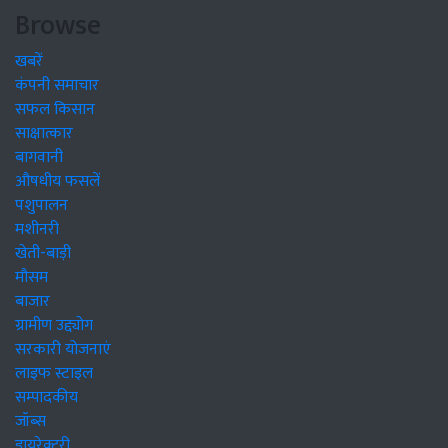
Browse
खबरें
कंपनी समाचार
सफल किसान
साक्षात्कार
बागवानी
औषधीय फसलें
पशुपालन
मशीनरी
खेती-बाड़ी
मौसम
बाजार
ग्रामीण उद्द्योग
सरकारी योजनाएं
लाइफ स्टाइल
सम्पादकीय
जॉब्स
डायरेक्टरी