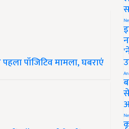
स
Ne
इ
न
'
उ
का पहला पॉजिटिव मामला, घबराएं
An
ब
स
आ
Ne
क