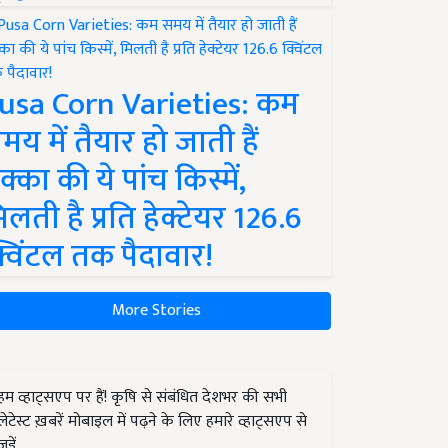
usa Corn Varieties: कम
मय में तैयार हो जाती हैं
क्का की ये पांच किस्में,
िलती है प्रति हेक्टेयर 126.6
्विंटल तक पैदावार!
More Stories
हम व्हाट्सएप पर हैं! कृषि से संबंधित देशभर की सभी
लेटेस्ट ख़बरें मोबाइल में पढ़ने के लिए हमारे व्हाट्सएप से
जुड़ें.