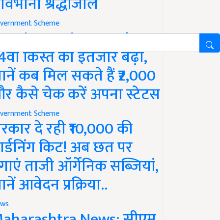
ावभीनी श्रद्धांजलि
vernment Scheme
M Kisan Yojana Update:
4वीं किस्त का इंतजार बढ़ा,
ानें कब मिल सकते हैं ₹2,000
र कैसे चेक करें अपना स्टेटस
vernment Scheme
रकार दे रही ₹10,000 की
ार्डनिंग किट! अब छत पर
गाएं ताजी ऑर्गेनिक सब्जियां,
ानें आवेदन प्रक्रिया..
ws
aharashtra News: सीएम