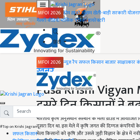
MFOI 2026
होम
ख़बरें
मौसम
खेती-बाड़ी
सरकारी योजना
गैलरी
वीडियो
मासिक पत्रिका
डायरेक्टरी
हिंदी
MFOI 2026
न्यूज़ रैप
सफल किसान
बाजार
साक्षात्कार
क
Home
ख़बरें
Pusa Krishi Vigyan M
दूसरे दिन किसानों ने 
भारतीय कृषि अनुसंधान संस्थान के मेला ग्राउंड में आयोजि
दूसरा दिन था. इस मेले में कृषि जगत की दिग्गज कंपनियों क
#Top on Krishi Jagran
मेला किसानों को कृषि और उससे जुड़ी विज्ञान के क्षेत्र में
सफल किसान