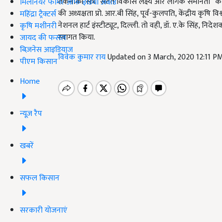
तकनीकी सत्र “सतत विकास लक्ष्य और लैंगिक समानता” को 
मिलेनियर फार्मर ऑफ इंडिया अवॉर्ड
की अध्यक्षता प्रो. आर.बी सिंह, पूर्व-कुलपति, केंद्रीय कृषि विश्
महिंद्रा ट्रैक्टर्स
नेशनल हार्ट इंस्टीट्यूट, दिल्ली. तो वही, डॉ. ए.के सिंह,
कृषि मशीनरी
स्वागत किया.
जायद की फसल
बिज़नेस आइडियाज
विवेक कुमार राय
Updated on 3 March, 2020 12:11 P
पीएम किसान
Home
न्यूज़ रैप
खबरें
सफल किसान
सरकारी योजनाएं