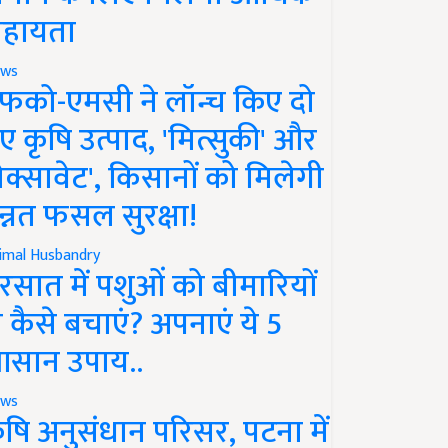
हायता
ws
फको-एमसी ने लॉन्च किए दो
ए कृषि उत्पाद, 'मित्सुकी' और
नेक्सावेट', किसानों को मिलेगी
न्नत फसल सुरक्षा!
imal Husbandry
रसात में पशुओं को बीमारियों
े कैसे बचाएं? अपनाएं ये 5
सान उपाय..
ws
ृषि अनुसंधान परिसर, पटना में