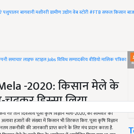
एं
पशुपालन
बागवानी
मशीनरी
ग्रामीण उद्योग
वेब स्टोरी
#FTB
सफल किसान
बाज
ंपनी समाचार
लाइफ स्टाइल
Jobs
विविध
सम्पादकीय
वीडियो
मासिक पत्रिका
#T
ela -2020: किसान मेले के
बढ़-चढ़कर हिस्सा लिया
त किये गए तीन दिवसीय पूसा कृषि विज्ञान मेला-2020, का सोमवार को
े अलावा हजारों की संख्या में किसान भी शिरकत किए. पूसा कृषि विज्ञान
T
 नवीनतम तकनीकी की जानकारी प्राप्त करने के लिए मंच प्रदान करता है.