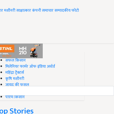
ार
मशीनरी
साक्षात्कार
कंपनी समाचार
सम्पादकीय
फोटो
op on Krishi Jagran
सफल किसान
मिलेनियर फार्मर ऑफ इंडिया अवॉर्ड
महिंद्रा ट्रैक्टर्स
कृषि मशीनरी
जायद की फसल
बिज़नेस आइडियाज
पीएम किसान
op Stories