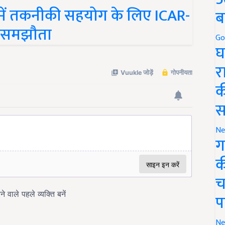
में तकनीकी सहयोग के लिए ICAR-
ब
ा समझौता
Go
घ
र
क
स
Ne
ग
क
च
प
Ne