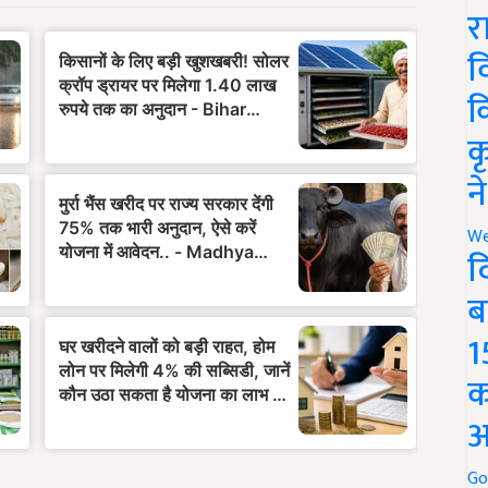
र
व
क
क
न
We
द
ब
1
क
अ
Go