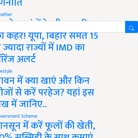
णनीति
ather
गले 12 घंटों के भीतर बारिश
ा कहर! यूपी, बिहार समेत 15
े ज्यादा राज्यों में IMD का
रेंज अलर्ट
festyle
ावन में क्या खाएं और किन
ीजों से करें परहेज? यहां इस
ेख में जानिए..
vernment Scheme
ानसून में करें फूलों की खेती,
0% सब्सिडी के साथ कमाएं