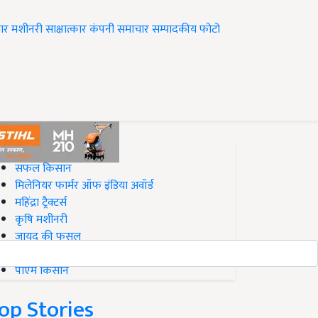
ार
मशीनरी
साक्षात्कार
कंपनी समाचार
सम्पादकीय
फोटो
op on Krishi Jagran
सफल किसान
मिलेनियर फार्मर ऑफ इंडिया अवॉर्ड
महिंद्रा ट्रैक्टर्स
कृषि मशीनरी
जायद की फसल
बिज़नेस आइडियाज
पीएम किसान
op Stories