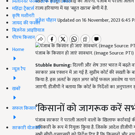
खिलाफ कानूनी कार्रवाई की जाएगी. पंजाब में पराली जलाने क
मिलेनियर फार्मर ऑफ इंडिया अवॉर्ड
राज्य हरियाणा में यह 'बहुत खराब' श्रेणी में है.
महिंद्रा ट्रैक्टर्स
कृषि मशीनरी
बृजेश चौहान
Updated on 16 November, 2023 6:45 
जायद की फसल
बिज़नेस आइडियाज
पीएम किसान
Home
पंजाब के किसान हो जाएं सावधान. (Image Source: PTI)
Stubble Burning:
दिल्ली और शेष उत्तर भारत में बढ़ते व
न्यूज़ रैप
सरकार अब एक्शन में आ गई है. सुप्रीम कोर्ट की सख्ती के बाद
किया है. इस अलर्ट के तहत अगर कोई फसल अवशेष या पराल
जाएगी. डीजीपी ने बताया कि कोर्ट के निर्देशों का अनुपालन
खबरें
‘किसानों को जागरूक करें स
सफल किसान
पंजाब सरकार ने पराली जलाने वालों के खिलाफ कार्रवाई क
अधिकारी के रूप में नियुक्त किुया है. जिसके आदेश डीजीपी गौर
सरकारी योजनाएं
सभी सीपी-एसएसपी को निर्देश दिए हैं कि किसानों और नागरिक