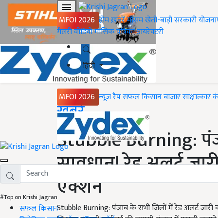
MFOI 2026
होम
ख़बरें
मौसम
खेती-बाड़ी
सरकारी योजना
गैलरी
वीडियो
मासिक पत्रिका
डायरेक्टरी
हिंदी
MFOI 2026
न्यूज़ रैप
सफल किसान
बाजार
साक्षात्कार
क
Home
ख़बरें
Stubble Burning: पंज
सावधान! रेड अलर्ट जारी
एक्शन
#Top on Krishi Jagran
Stubble Burning: पंजाब के सभी जिलों में रेड अलर्ट जा
सफल किसान