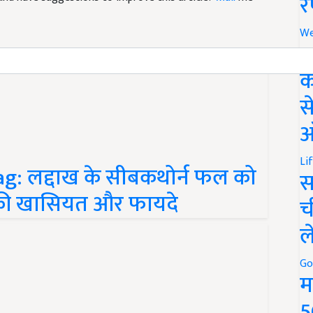
र
We
अ
क
स
ऑ
: लद्दाख के सीबकथोर्न फल को
Li
स
सकी खासियत और फायदे
च
ल
Go
म
5