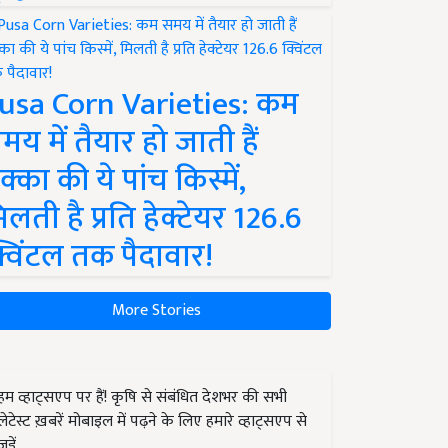
usa Corn Varieties: कम
मय में तैयार हो जाती हैं
क्का की ये पांच किस्में,
िलती है प्रति हेक्टेयर 126.6
्विंटल तक पैदावार!
More Stories
हम व्हाट्सएप पर हैं! कृषि से संबंधित देशभर की सभी
लेटेस्ट ख़बरें मोबाइल में पढ़ने के लिए हमारे व्हाट्सएप से
जुड़ें.