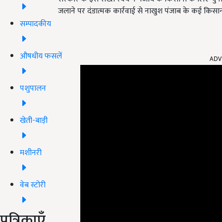
जलाने पर दंडात्मक कार्रवाई से नाखुश पंजाब के कई किसान स
सम्पादकीय
ADV
औषधीय फसलें
पशुपालन
खेती-बाड़ी
मशीनरी
वेब स्टोरी
पत्रिकाएँ