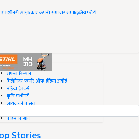
ार
मशीनरी
साक्षात्कार
कंपनी समाचार
सम्पादकीय
फोटो
op on Krishi Jagran
सफल किसान
मिलेनियर फार्मर ऑफ इंडिया अवॉर्ड
महिंद्रा ट्रैक्टर्स
कृषि मशीनरी
जायद की फसल
बिज़नेस आइडियाज
पीएम किसान
op Stories