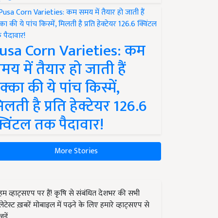
usa Corn Varieties: कम
मय में तैयार हो जाती हैं
क्का की ये पांच किस्में,
िलती है प्रति हेक्टेयर 126.6
्विंटल तक पैदावार!
More Stories
हम व्हाट्सएप पर हैं! कृषि से संबंधित देशभर की सभी
लेटेस्ट ख़बरें मोबाइल में पढ़ने के लिए हमारे व्हाट्सएप से
जुड़ें.