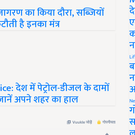
 जागरण का किया दौरा, सब्जियों
द
ौती है इनका मंत्र
ए
क
न
Li
ब
न
e: देश में पेट्रोल-डीजल के दामों
आ
ां जानें अपने शहर का हाल
Ne
ग
स
ल