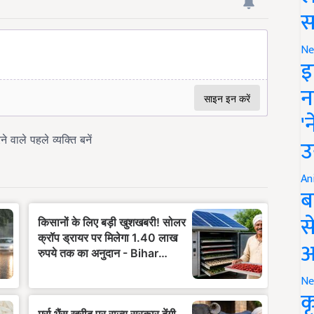
स
Ne
इ
न
'
उ
An
ब
स
आ
Ne
क