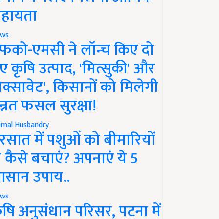
हायता
ws
फको-एमसी ने लॉन्च किए दो
ए कृषि उत्पाद, 'मित्सुकी' और
नेक्सावेट', किसानों को मिलेगी
न्नत फसल सुरक्षा!
imal Husbandry
रसात में पशुओं को बीमारियों
े कैसे बचाएं? अपनाएं ये 5
सान उपाय..
ws
ृषि अनुसंधान परिसर, पटना में