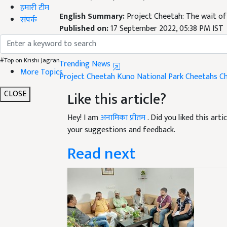
English Summary:
Project Cheetah: The wait of 
हमारी टीम
Published on:
17 September 2022, 05:38 PM IST
संपर्क
Related Topics
Trending News
#Top on Krishi Jagran
Project Cheetah
Kuno National Park
Cheetahs
C
More Topics
Like this article?
CLOSE
Hey! I am
अनामिका प्रीतम
. Did you liked this ar
your suggestions and feedback.
Read next