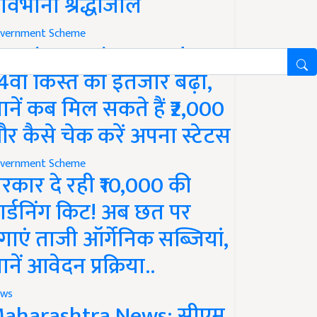
ावभीनी श्रद्धांजलि
vernment Scheme
M Kisan Yojana Update:
4वीं किस्त का इंतजार बढ़ा,
ानें कब मिल सकते हैं ₹2,000
र कैसे चेक करें अपना स्टेटस
vernment Scheme
रकार दे रही ₹10,000 की
ार्डनिंग किट! अब छत पर
गाएं ताजी ऑर्गेनिक सब्जियां,
ानें आवेदन प्रक्रिया..
ws
aharashtra News: सीएम