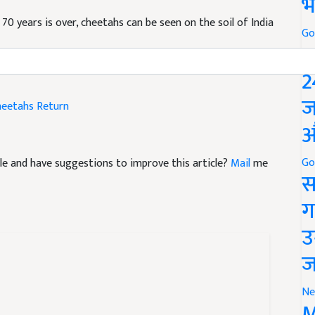
भ
70 years is over, cheetahs can be seen on the soil of India
Go
P
2
heetahs Return
ज
औ
ticle and have suggestions to improve this article?
Mail
me
Go
स
ग
उ
ज
Ne
M