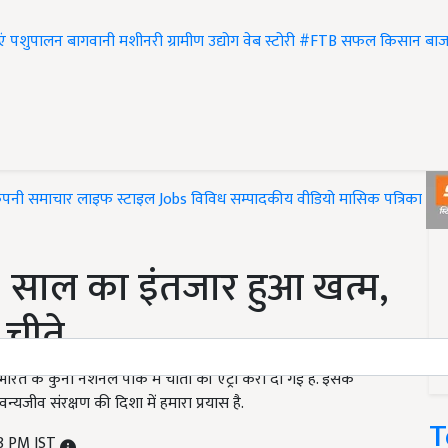
एं
पशुपालन
बागवानी
मशीनरी
ग्रामीण उद्योग
वेब स्टोरी
#FTB
सफल किसान
बाज
ंपनी समाचार
लाइफ स्टाइल
Jobs
विविध
सम्पादकीय
वीडियो
मासिक पत्रिका
#T
 साल का इंतजार हुआ खत्म,
 चीते
ारत के कुनो नेशनल पार्क में चीतों की एंट्री करा दी गई है. इसके
न्यजीव संरक्षण की दिशा में हमारा प्रयास है.
T
38 PM IST