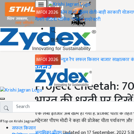
MFOI 2026
होम
ख़बरें
मौसम
खेती-बाड़ी
सरकारी योजना
गैलरी
वीडियो
मासिक पत्रिका
डायरेक्टरी
हिंदी
MFOI 2026
न्यूज़ रैप
सफल किसान
बाजार
साक्षात्कार
क
Home
ख़बरें
Project Cheetah: 70
भारत की धरती पर दिखें
एक लंबा इंतजार अब खत्म हो गया है. प्रोजेक्ट चीता के तहत भ
मद्देनजर पीएम मोदी ने कहा की प्रोजेक्ट चीता पर्यावरण और व
#Top on Krishi Jagran
सफल किसान
अनामिका प्रीतम
Updated on 17 September, 2022 5: