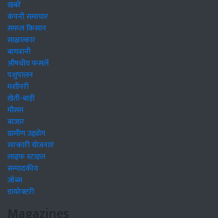
खबरें
कंपनी समाचार
सफल किसान
साक्षात्कार
बागवानी
औषधीय फसलें
पशुपालन
मशीनरी
खेती-बाड़ी
मौसम
बाजार
ग्रामीण उद्द्योग
सरकारी योजनाएं
लाइफ स्टाइल
सम्पादकीय
जॉब्स
डायरेक्टरी
Magazines