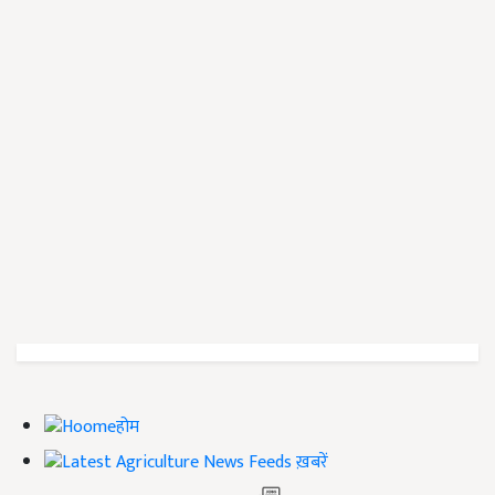
होम
ख़बरें