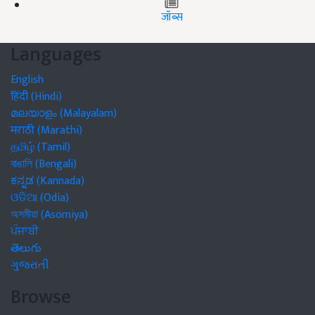
जॉब्स
Languages
English
हिंदी (Hindi)
മലയാളം (Malayalam)
मराठी (Marathi)
தமிழ் (Tamil)
বাঙালি (Bengali)
ಕನ್ನಡ (Kannada)
ଓଡିଆ (Odia)
অসমীয়া (Asomiya)
ਪੰਜਾਬੀ
తెలుగు
ગુજરાતી
Browse