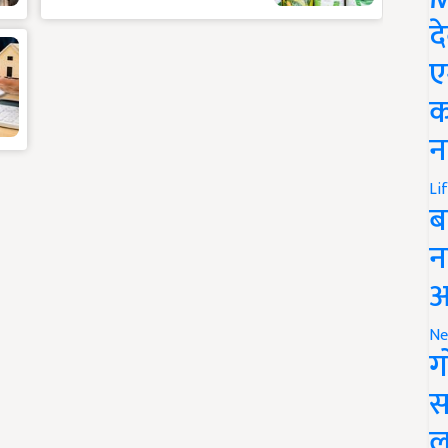
द
ए
क
न
Li
ब
न
आ
Ne
ग
स
ल