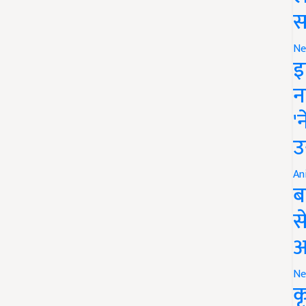
स
Ne
इ
न
'
उ
An
ब
स
आ
Ne
क