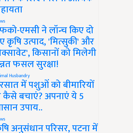
हायता
ws
फको-एमसी ने लॉन्च किए दो
ए कृषि उत्पाद, 'मित्सुकी' और
नेक्सावेट', किसानों को मिलेगी
न्नत फसल सुरक्षा!
imal Husbandry
रसात में पशुओं को बीमारियों
े कैसे बचाएं? अपनाएं ये 5
सान उपाय..
ws
ृषि अनुसंधान परिसर, पटना में