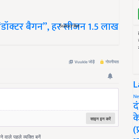
“डॉक्टर बैगन”, हर सीजन 1.5 लाख
Subscribe
L
Ne
द
क
(