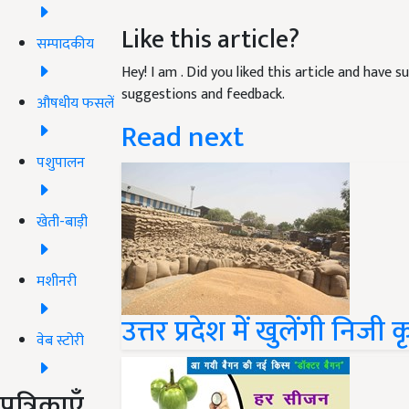
Like this article?
सम्पादकीय
Hey! I am
. Did you liked this article and have 
suggestions and feedback.
औषधीय फसलें
Read next
पशुपालन
खेती-बाड़ी
मशीनरी
उत्तर प्रदेश में खुलेंगी निजी क
वेब स्टोरी
पत्रिकाएँ