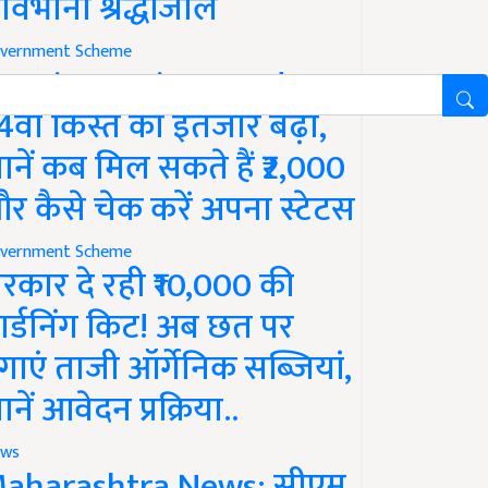
ावभीनी श्रद्धांजलि
vernment Scheme
M Kisan Yojana Update:
4वीं किस्त का इंतजार बढ़ा,
ानें कब मिल सकते हैं ₹2,000
र कैसे चेक करें अपना स्टेटस
vernment Scheme
रकार दे रही ₹10,000 की
ार्डनिंग किट! अब छत पर
गाएं ताजी ऑर्गेनिक सब्जियां,
ानें आवेदन प्रक्रिया..
ws
aharashtra News: सीएम