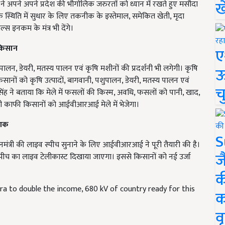
ख
े अपने अपने प्रदेश की भौगोलिक जरुरतों को ध्यान में रखते हुए मसौदा
थिक स्थिति में सुधार के लिए तकनीक के इस्तेमाल, समेकित खेती, मृदा
्स इनकम के मंत्र भी देंगे।
 किसान
ए
शुपालन, डेयरी, मतस्य पालन एवं कृषि मशीनों की प्रदर्शनी भी लगेगी। कृषि
ऊ
िसानों को कृषि उत्पादों, बागवानी, पशुपालन, डेयरी, मतस्य पालन एवं
च
सिंह ने बताया कि मेले में फसलों की किस्म, अवधि, फसलों को पानी, खाद,
सभी काफी किसानों को आईवीआरआई मेले में भेजेगा।
ेशक
S
त्री की लाइव स्पीच सुनाने के लिए आईवीआरआई ने पूरी तैयारी की है।
ज
च का लाइव टेलीकास्ट दिखाया जाएगा। इससे किसानों को नई उर्जा
क
ra to double the income, 680 kV of country ready for this
क
वृ