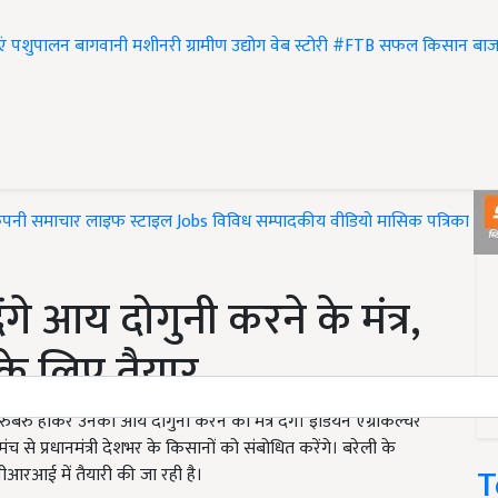
एं
पशुपालन
बागवानी
मशीनरी
ग्रामीण उद्योग
वेब स्टोरी
#FTB
सफल किसान
बाज
ंपनी समाचार
लाइफ स्टाइल
Jobs
विविध
सम्पादकीय
वीडियो
मासिक पत्रिका
#T
ेंगे आय दोगुनी करने के मंत्र,
े लिए तैयार...
ीधे रुबरु होकर उनको आय दोगुनी करने का मंत्र देंगे। इंडियन एग्रीकल्चर
मंच से प्रधानमंत्री देशभर के किसानों को संबोधित करेंगे। बरेली के
T
वीआरआई में तैयारी की जा रही है।