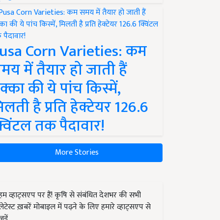
usa Corn Varieties: कम
मय में तैयार हो जाती हैं
क्का की ये पांच किस्में,
िलती है प्रति हेक्टेयर 126.6
्विंटल तक पैदावार!
More Stories
हम व्हाट्सएप पर हैं! कृषि से संबंधित देशभर की सभी
लेटेस्ट ख़बरें मोबाइल में पढ़ने के लिए हमारे व्हाट्सएप से
जुड़ें.