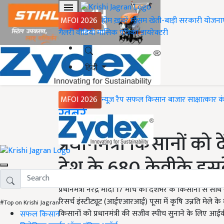
MFOI 2026
होम
ख़बरें
मौसम
खेती-बाड़ी
सरकारी योजना
गैलरी
वीडियो
मासिक पत्रिका
डायरेक्टरी
हिंदी
MFOI 2026
न्यूज़ रैप
सफल किसान
बाजार
साक्षात्कार
क
Home
ख़बरें
प्रधानमंत्री किसानों को द
देश के 680 केवीके इसक
प्रधानमंत्री नरेंद्र मोदी 17 मार्च को देशभर के किसानों से स
रिसर्च इंस्टीट्यूट (आईएआरआई) पूसा में कृषि उन्नति मेले के 
#Top on Krishi Jagran
किसानों को प्रधानमंत्री की सजीव स्पीच सुनाने के लिए आई
सफल किसान