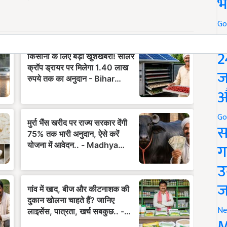
भ
Go
P
2
ज
औ
Go
स
ग
उ
ज
Ne
M