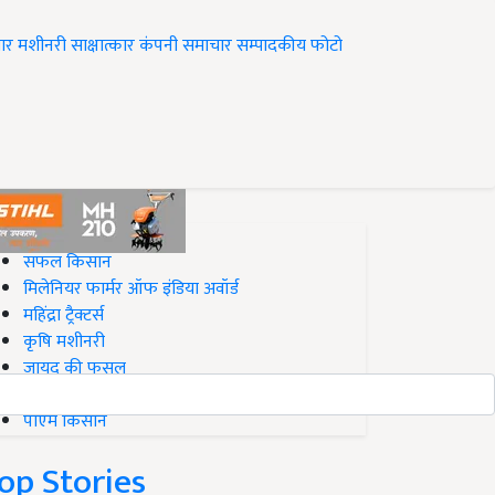
ार
मशीनरी
साक्षात्कार
कंपनी समाचार
सम्पादकीय
फोटो
op on Krishi Jagran
सफल किसान
मिलेनियर फार्मर ऑफ इंडिया अवॉर्ड
महिंद्रा ट्रैक्टर्स
कृषि मशीनरी
जायद की फसल
बिज़नेस आइडियाज
पीएम किसान
op Stories