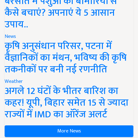
बरसात में पशुओं को बीमारियों से
कैसे बचाएं? अपनाएं ये 5 आसान
उपाय..
News
कृषि अनुसंधान परिसर, पटना में
वैज्ञानिकों का मंथन, भविष्य की कृषि
तकनीकों पर बनी नई रणनीति
Weather
अगले 12 घंटों के भीतर बारिश का
कहर! यूपी, बिहार समेत 15 से ज्यादा
राज्यों में IMD का ऑरेंज अलर्ट
More News