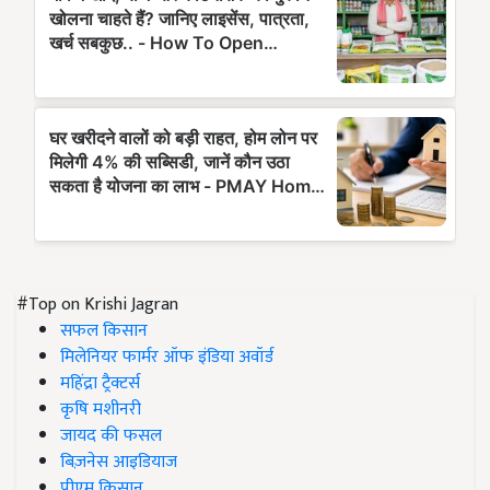
#Top on Krishi Jagran
सफल किसान
मिलेनियर फार्मर ऑफ इंडिया अवॉर्ड
महिंद्रा ट्रैक्टर्स
कृषि मशीनरी
जायद की फसल
बिज़नेस आइडियाज
पीएम किसान