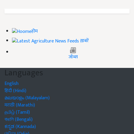
होम
ख़बरें
जॉब्स
Languages
English
हिंदी (Hindi)
മലയാളം (Malayalam)
मराठी (Marathi)
தமிழ் (Tamil)
বাঙালি (Bengali)
ಕನ್ನಡ (Kannada)
ଓଡିଆ (Odia)