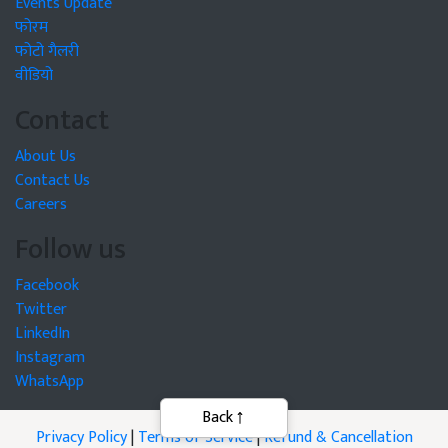
Events Update
फोरम
फोटो गैलरी
वीडियो
Contact
About Us
Contact Us
Careers
Follow us
Facebook
Twitter
LinkedIn
Instagram
WhatsApp
Privacy Policy
|
Terms of Service
|
Refund & Cancellation