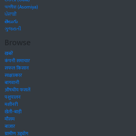
অসমীয়া (Asomiya)
ਪੰਜਾਬੀ
తెలుగు
ગુજરાતી
Browse
खबरें
कंपनी समाचार
सफल किसान
साक्षात्कार
बागवानी
औषधीय फसलें
पशुपालन
मशीनरी
खेती-बाड़ी
मौसम
बाजार
ग्रामीण उद्द्योग