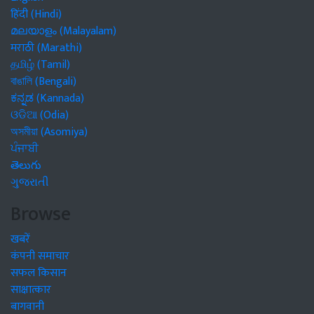
हिंदी (Hindi)
മലയാളം (Malayalam)
मराठी (Marathi)
தமிழ் (Tamil)
বাঙালি (Bengali)
ಕನ್ನಡ (Kannada)
ଓଡିଆ (Odia)
অসমীয়া (Asomiya)
ਪੰਜਾਬੀ
తెలుగు
ગુજરાતી
Browse
खबरें
कंपनी समाचार
सफल किसान
साक्षात्कार
बागवानी