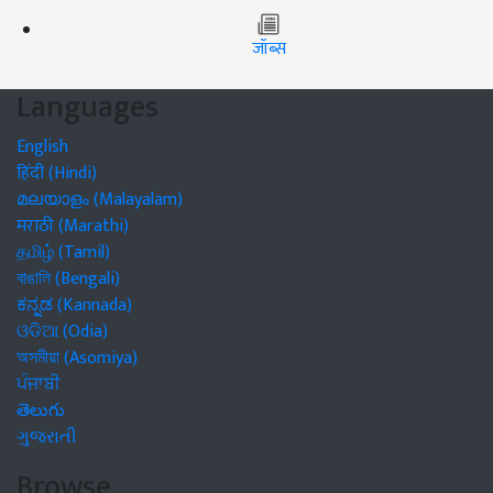
जॉब्स
Languages
English
हिंदी (Hindi)
മലയാളം (Malayalam)
मराठी (Marathi)
தமிழ் (Tamil)
বাঙালি (Bengali)
ಕನ್ನಡ (Kannada)
ଓଡିଆ (Odia)
অসমীয়া (Asomiya)
ਪੰਜਾਬੀ
తెలుగు
ગુજરાતી
Browse