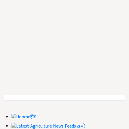
होम
ख़बरें