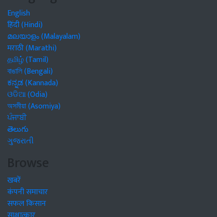
English
हिंदी (Hindi)
മലയാളം (Malayalam)
मराठी (Marathi)
தமிழ் (Tamil)
বাঙালি (Bengali)
ಕನ್ನಡ (Kannada)
ଓଡିଆ (Odia)
অসমীয়া (Asomiya)
ਪੰਜਾਬੀ
తెలుగు
ગુજરાતી
Browse
खबरें
कंपनी समाचार
सफल किसान
साक्षात्कार